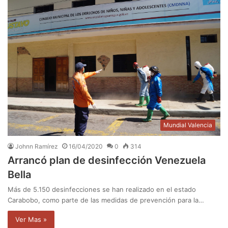
Mundial Valencia
Johnn Ramírez
16/04/2020
0
314
Arrancó plan de desinfección Venezuela
Bella
Más de 5.150 desinfecciones se han realizado en el estado
Carabobo, como parte de las medidas de prevención para la…
Ver Mas »