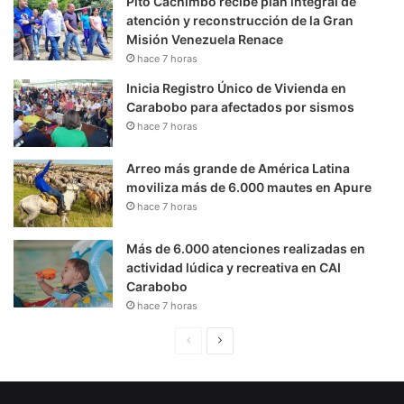
Pito Cachimbo recibe plan integral de
atención y reconstrucción de la Gran
Misión Venezuela Renace
hace 7 horas
Inicia Registro Único de Vivienda en
Carabobo para afectados por sismos
hace 7 horas
Arreo más grande de América Latina
moviliza más de 6.000 mautes en Apure
hace 7 horas
Más de 6.000 atenciones realizadas en
actividad lúdica y recreativa en CAI
Carabobo
hace 7 horas
P
S
á
i
g
g