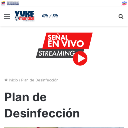
Menu
B
Inicio
/
Plan de Desinfección
Plan de
Desinfección