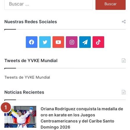
B
u
s
c
Nuestras Redes Sociales
a
r
:
F
T
Y
I
T
T
a
w
o
n
e
i
Tweets de YVKE Mundial
c
i
u
s
l
k
e
t
T
t
e
T
Tweets de YVKE Mundial
b
t
u
a
g
o
Noticias Recientes
o
e
b
g
r
k
Oriana Rodríguez conquista la medalla de
o
r
e
r
a
oro en karate en los Juegos
Centroamericanos y del Caribe Santo
k
a
m
Domingo 2026