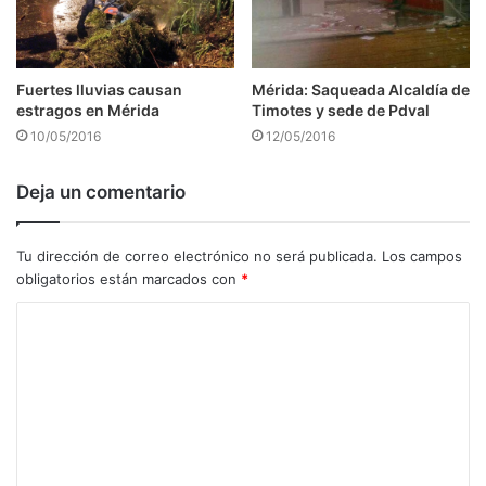
Fuertes lluvias causan
Mérida: Saqueada Alcaldía de
estragos en Mérida
Timotes y sede de Pdval
10/05/2016
12/05/2016
Deja un comentario
Tu dirección de correo electrónico no será publicada.
Los campos
obligatorios están marcados con
*
C
o
m
e
n
t