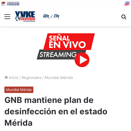
Menu
B
Inicio
/
Regionales
/
Mundial Mérida
Mundial Mérida
GNB mantiene plan de
desinfección en el estado
Mérida