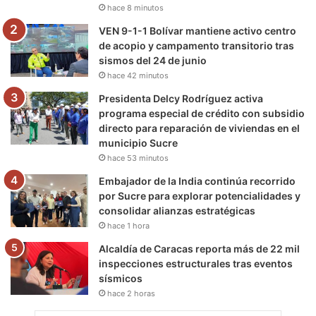
hace 8 minutos
m
VEN 9-1-1 Bolívar mantiene activo centro
de acopio y campamento transitorio tras
sismos del 24 de junio
hace 42 minutos
Presidenta Delcy Rodríguez activa
programa especial de crédito con subsidio
directo para reparación de viviendas en el
municipio Sucre
hace 53 minutos
Embajador de la India continúa recorrido
por Sucre para explorar potencialidades y
consolidar alianzas estratégicas
hace 1 hora
Alcaldía de Caracas reporta más de 22 mil
inspecciones estructurales tras eventos
sísmicos
hace 2 horas