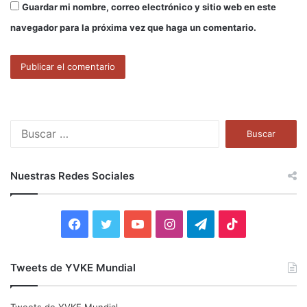
Guardar mi nombre, correo electrónico y sitio web en este
navegador para la próxima vez que haga un comentario.
B
u
s
c
Nuestras Redes Sociales
a
r
:
F
T
Y
I
T
T
a
w
o
n
e
i
Tweets de YVKE Mundial
c
i
u
s
l
k
e
t
T
t
e
T