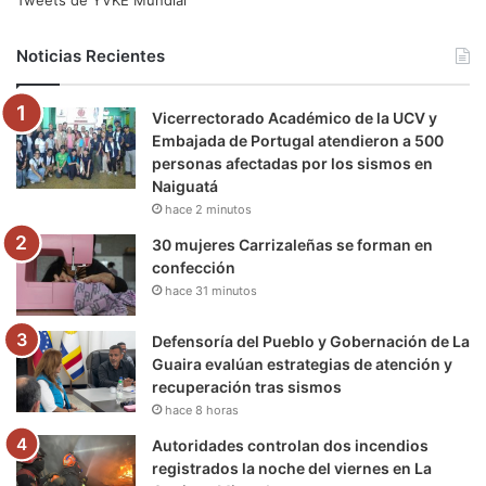
Tweets de YVKE Mundial
b
t
u
a
g
o
Noticias Recientes
o
e
b
g
r
k
Vicerrectorado Académico de la UCV y
o
r
e
r
a
Embajada de Portugal atendieron a 500
personas afectadas por los sismos en
k
a
m
Naiguatá
hace 2 minutos
m
30 mujeres Carrizaleñas se forman en
confección
hace 31 minutos
Defensoría del Pueblo y Gobernación de La
Guaira evalúan estrategias de atención y
recuperación tras sismos
hace 8 horas
Autoridades controlan dos incendios
registrados la noche del viernes en La