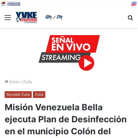
Menu
B
Inicio
/
Zulia
Mundial Zulia
Zulia
Misión Venezuela Bella
ejecuta Plan de Desinfección
en el municipio Colón del