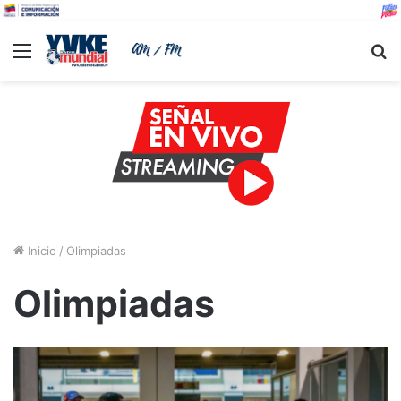
Menu
B
Inicio
/
Olimpiadas
Olimpiadas