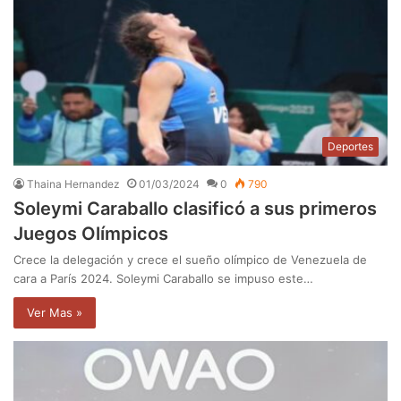
Deportes
Thaina Hernandez
01/03/2024
0
790
Soleymi Caraballo clasificó a sus primeros
Juegos Olímpicos
Crece la delegación y crece el sueño olímpico de Venezuela de
cara a París 2024. Soleymi Caraballo se impuso este…
Ver Mas »