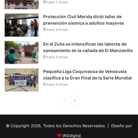
hace 2 horas
Protección Civil Mérida dictó taller de
prevención sísmica a adultos mayores
hace 3 horas
En el Zulia se intensifican las labores de
saneamiento en la cañada de El Manzanillo
hace 4 horas
Pequeña Liga Coquivacoa de Venezuela
clasifica a la Gran Final de la Serie Mundial
hace 4 horas
P
S
á
i
g
g
© Copyright 2026, Todos los Derechos Reservados | Diseño por
i
u
n
i
WGdigital