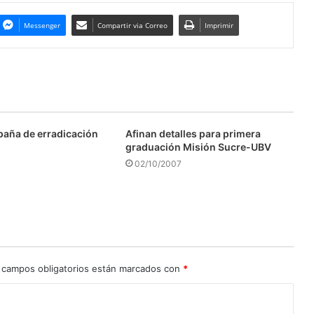
Messenger
Compartir via Correo
Imprimir
aña de erradicación
Afinan detalles para primera
graduación Misión Sucre-UBV
02/10/2007
 campos obligatorios están marcados con
*