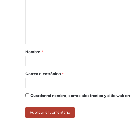
o
m
e
n
t
a
Nombre
*
r
i
o
Correo electrónico
*
*
Guardar mi nombre, correo electrónico y sitio web en