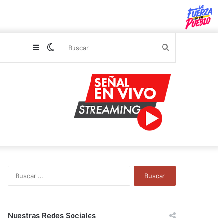
Sidebar
Switch
Buscar
skin
B
u
s
c
a
Nuestras Redes Sociales