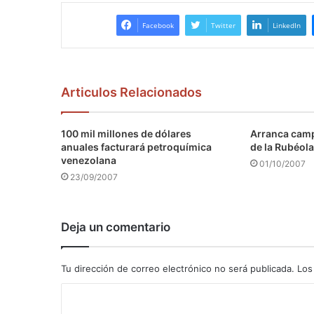
Facebook
Twitter
LinkedIn
Articulos Relacionados
100 mil millones de dólares
Arranca camp
anuales facturará petroquímica
de la Rubéola
venezolana
01/10/2007
23/09/2007
Deja un comentario
Tu dirección de correo electrónico no será publicada.
Los
C