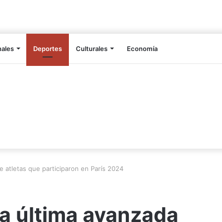
nales
Deportes
Culturales
Economía
e atletas que participaron en París 2024
a última avanzada