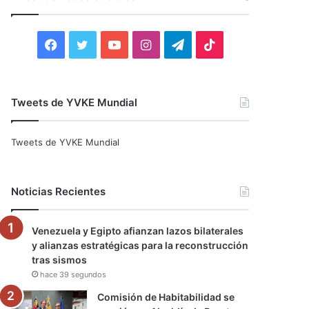
r
:
F
T
Y
I
T
T
a
w
o
n
e
i
c
i
u
s
l
k
Tweets de YVKE Mundial
e
t
T
t
e
T
Tweets de YVKE Mundial
b
t
u
a
g
o
o
e
b
g
r
k
Noticias Recientes
o
r
e
r
a
Venezuela y Egipto afianzan lazos bilaterales
k
a
m
y alianzas estratégicas para la reconstrucción
tras sismos
m
hace 39 segundos
Comisión de Habitabilidad se