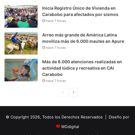
Inicia Registro Único de Vivienda en
Carabobo para afectados por sismos
hace 7 horas
Arreo más grande de América Latina
moviliza más de 6.000 mautes en Apure
hace 7 horas
Más de 6.000 atenciones realizadas en
actividad lúdica y recreativa en CAI
Carabobo
hace 7 horas
P
S
á
i
g
g
© Copyright 2026, Todos los Derechos Reservados | Diseño por
i
u
n
i
WGdigital
a
e