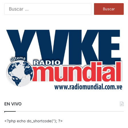
B
u
s
c
a
r
:
EN VIVO
<?php echo do_shortcode(‘‘); ?>