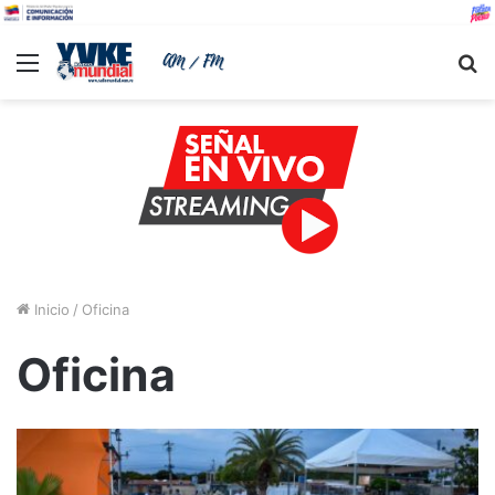
Menu
B
Inicio
/
Oficina
Oficina