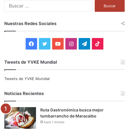
B
u
s
c
Nuestras Redes Sociales
a
r
:
F
T
Y
I
T
T
a
w
o
n
e
i
Tweets de YVKE Mundial
c
i
u
s
l
k
e
t
T
t
e
T
Tweets de YVKE Mundial
b
t
u
a
g
o
Noticias Recientes
o
e
b
g
r
k
Ruta Gastronómica busca mejor
o
r
e
r
a
tumbarrancho de Maracaibo
hace 1 minuto
k
a
m