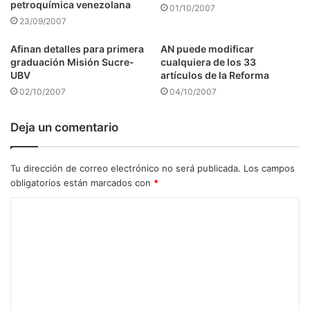
petroquímica venezolana
01/10/2007
23/09/2007
Afinan detalles para primera
AN puede modificar
graduación Misión Sucre-
cualquiera de los 33
UBV
artículos de la Reforma
02/10/2007
04/10/2007
Deja un comentario
Tu dirección de correo electrónico no será publicada.
Los campos
obligatorios están marcados con
*
C
o
m
e
n