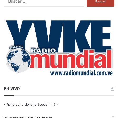
u
s
c
a
r
:
EN VIVO
<?php echo do_shortcode(‘‘); ?>