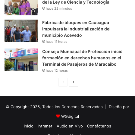
de la Ley de Ciencia y Tecnología
hace 22 minutos
Fábrica de bloques en Caucagua
impulsará la industrialización del
municipio Acevedo
hace 11 horas
Consejo Municipal de Protección inició
formación en derechos humanos en el
Terminal de Pasajeros de Maracaibo
hace 12 horas
P
S
á
i
g
g
© Copyright 2026, Todos los Derechos Reservados | Diseño por
i
u
n
i
WGdigital
a
e
Inicio
Intranet
Audio en Vivo
Contáctenos
A
n