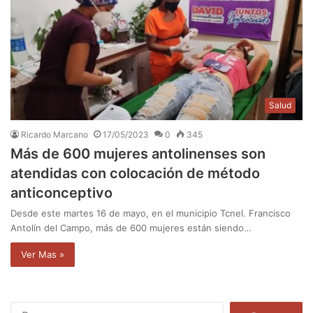
Salud
Ricardo Marcano
17/05/2023
0
345
Más de 600 mujeres antolinenses son
atendidas con colocación de método
anticonceptivo
Desde este martes 16 de mayo, en el municipio Tcnel. Francisco
Antolín del Campo, más de 600 mujeres están siendo…
Ver Mas »
B