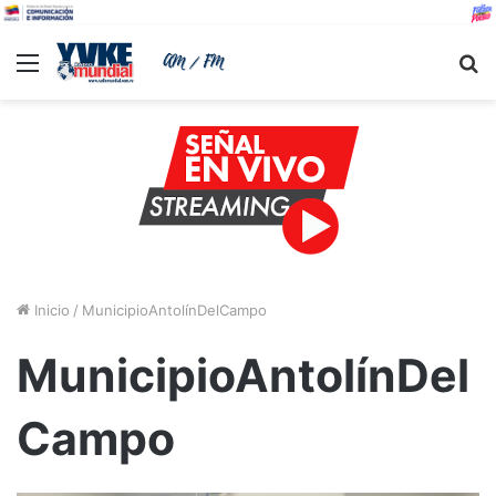
Menu
B
Inicio
/
MunicipioAntolínDelCampo
MunicipioAntolínDel
Campo