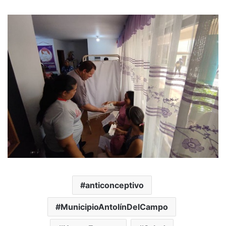
anticonceptivo
MunicipioAntolínDelCampo