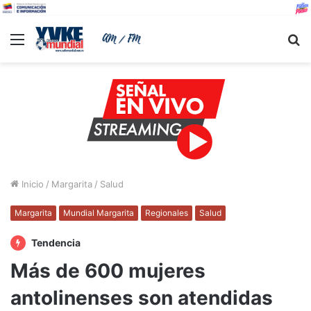
Menu
B
Inicio
/
Margarita
/
Salud
Margarita
Mundial Margarita
Regionales
Salud
Tendencia
Más de 600 mujeres
antolinenses son atendidas