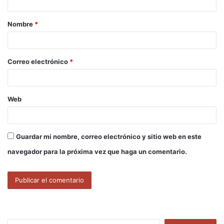
a
Nombre
*
r
i
o
Correo electrónico
*
*
Web
Guardar mi nombre, correo electrónico y sitio web en este
navegador para la próxima vez que haga un comentario.