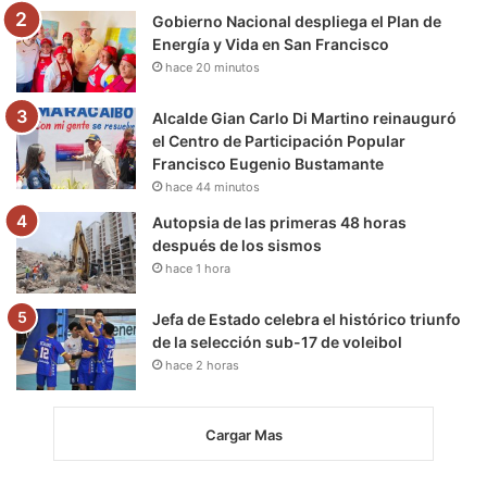
m
Gobierno Nacional despliega el Plan de
Energía y Vida en San Francisco
hace 20 minutos
Alcalde Gian Carlo Di Martino reinauguró
el Centro de Participación Popular
Francisco Eugenio Bustamante
hace 44 minutos
Autopsia de las primeras 48 horas
después de los sismos
hace 1 hora
Jefa de Estado celebra el histórico triunfo
de la selección sub-17 de voleibol
hace 2 horas
Cargar Mas