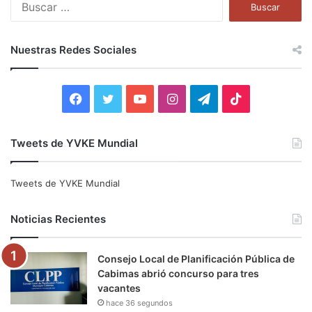
B
u
s
c
Nuestras Redes Sociales
a
r
:
F
T
Y
I
T
T
a
w
o
n
e
i
Tweets de YVKE Mundial
c
i
u
s
l
k
e
t
T
t
e
T
Tweets de YVKE Mundial
b
t
u
a
g
o
Noticias Recientes
o
e
b
g
r
k
Consejo Local de Planificación Pública de
o
r
e
r
a
Cabimas abrió concurso para tres
vacantes
k
a
m
hace 36 segundos