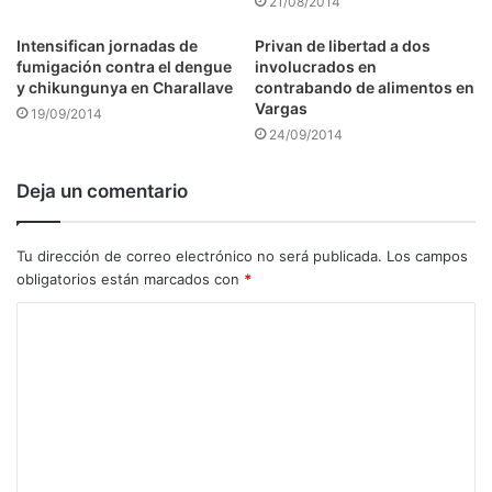
21/08/2014
Intensifican jornadas de
Privan de libertad a dos
fumigación contra el dengue
involucrados en
y chikungunya en Charallave
contrabando de alimentos en
Vargas
19/09/2014
24/09/2014
Deja un comentario
Tu dirección de correo electrónico no será publicada.
Los campos
obligatorios están marcados con
*
C
o
m
e
n
t