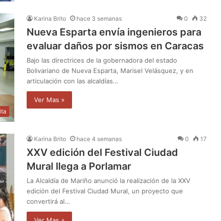
Karina Brito
hace 3 semanas
0
32
Nueva Esparta envía ingenieros para
evaluar daños por sismos en Caracas
Bajo las directrices de la gobernadora del estado
Bolivariano de Nueva Esparta, Marisel Velásquez, y en
articulación con las alcaldías…
Ver Mas »
ita
Karina Brito
hace 4 semanas
0
17
XXV edición del Festival Ciudad
Mural llega a Porlamar
La Alcaldía de Mariño anunció la realización de la XXV
edición del Festival Ciudad Mural, un proyecto que
convertirá al…
Ver Mas »