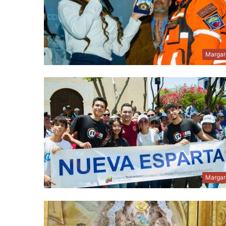
Margar
Margar