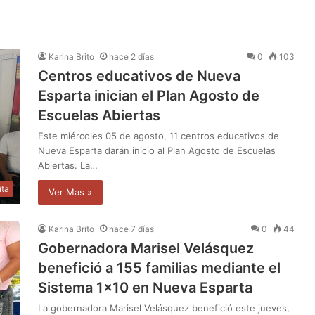
Karina Brito
hace 2 días
0
103
Centros educativos de Nueva
Esparta inician el Plan Agosto de
Escuelas Abiertas
Este miércoles 05 de agosto, 11 centros educativos de
Nueva Esparta darán inicio al Plan Agosto de Escuelas
Abiertas. La…
ita
Ver Mas »
Karina Brito
hace 7 días
0
44
Gobernadora Marisel Velásquez
benefició a 155 familias mediante el
Sistema 1×10 en Nueva Esparta
La gobernadora Marisel Velásquez benefició este jueves,