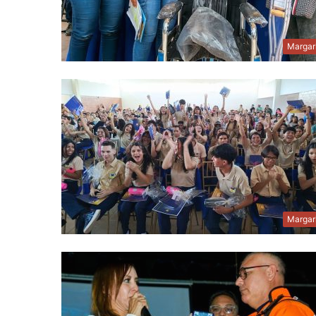
Margar
Margar