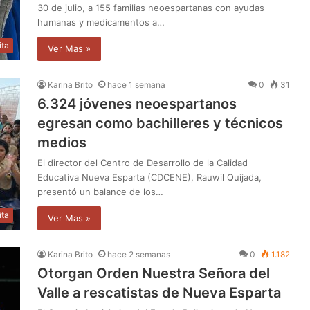
30 de julio, a 155 familias neoespartanas con ayudas
humanas y medicamentos a…
ita
Ver Mas »
Karina Brito
hace 1 semana
0
31
6.324 jóvenes neoespartanos
egresan como bachilleres y técnicos
medios
El director del Centro de Desarrollo de la Calidad
Educativa Nueva Esparta (CDCENE), Rauwil Quijada,
presentó un balance de los…
ita
Ver Mas »
Karina Brito
hace 2 semanas
0
1.182
Otorgan Orden Nuestra Señora del
Valle a rescatistas de Nueva Esparta