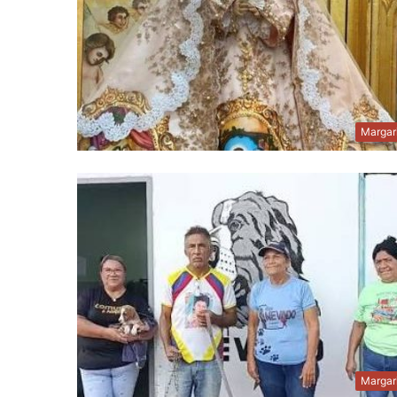
Margar
Margar