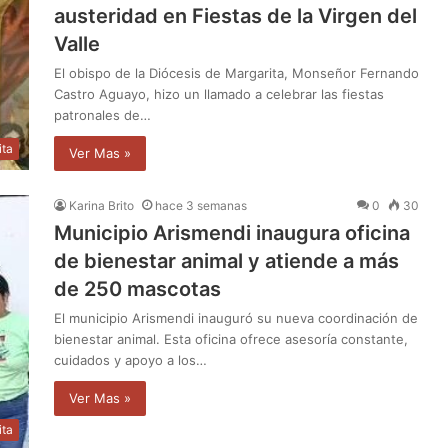
austeridad en Fiestas de la Virgen del
Valle
El obispo de la Diócesis de Margarita, Monseñor Fernando
Castro Aguayo, hizo un llamado a celebrar las fiestas
patronales de…
ita
Ver Mas »
Karina Brito
hace 3 semanas
0
30
Municipio Arismendi inaugura oficina
de bienestar animal y atiende a más
de 250 mascotas
El municipio Arismendi inauguró su nueva coordinación de
bienestar animal. Esta oficina ofrece asesoría constante,
cuidados y apoyo a los…
Ver Mas »
ita