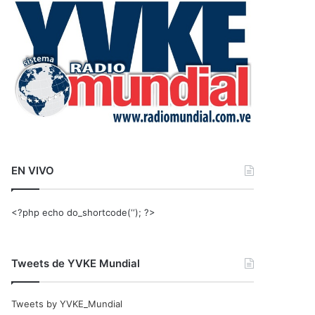
r
:
EN VIVO
<?php echo do_shortcode(‘‘); ?>
Tweets de YVKE Mundial
Tweets by YVKE_Mundial