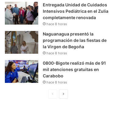
Entregada Unidad de Cuidados
Intensivos Pediátrica en el Zulia
completamente renovada
hace 8 horas
Naguanagua presentó la
programación de las fiestas de
la Virgen de Begoña
hace 8 horas
0800-Bigote realizó más de 91
mil atenciones gratuitas en
Carabobo
hace 8 horas
P
S
á
i
g
g
i
u
n
i