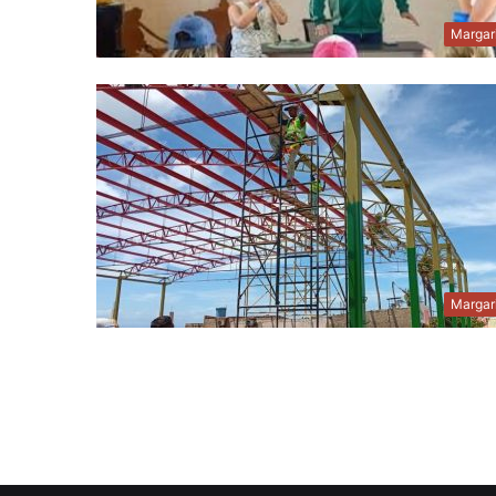
Margar
Margar