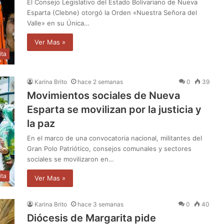
El Consejo Legislativo del Estado Bolivariano de Nueva
Esparta (Clebne) otorgó la Orden «Nuestra Señora del
Valle» en su Única…
Ver Mas »
ita
Karina Brito
hace 2 semanas
0
39
Movimientos sociales de Nueva
Esparta se movilizan por la justicia y
la paz
En el marco de una convocatoria nacional, militantes del
Gran Polo Patriótico, consejos comunales y sectores
sociales se movilizaron en…
ita
Ver Mas »
Karina Brito
hace 3 semanas
0
40
Diócesis de Margarita pide