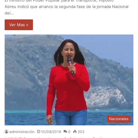
Abreu indicó que arranco la segunda fase de la jornada Nacional
del…
Ver Mas »
Nacionales
administración
10/08/2018
0
202