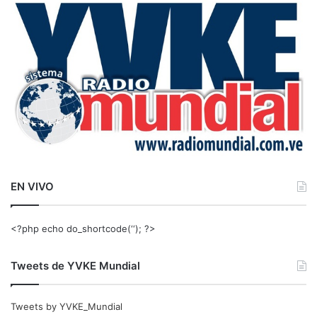
a
r
:
EN VIVO
<?php echo do_shortcode(‘‘); ?>
Tweets de YVKE Mundial
Tweets by YVKE_Mundial