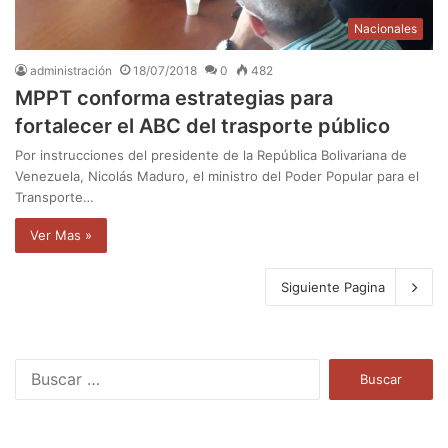
Nacionales
administración
18/07/2018
0
482
MPPT conforma estrategias para
fortalecer el ABC del trasporte público
Por instrucciones del presidente de la República Bolivariana de
Venezuela, Nicolás Maduro, el ministro del Poder Popular para el
Transporte…
Ver Mas »
Siguiente Pagina
B
u
s
c