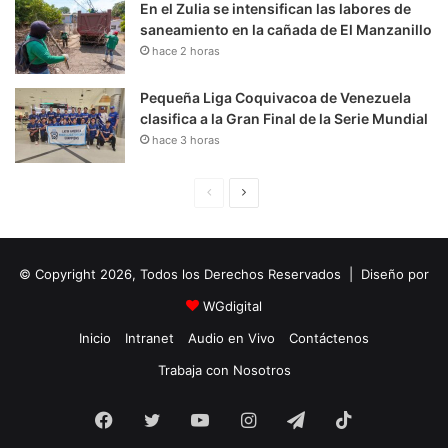
En el Zulia se intensifican las labores de
saneamiento en la cañada de El Manzanillo
hace 2 horas
Pequeña Liga Coquivacoa de Venezuela
clasifica a la Gran Final de la Serie Mundial
hace 3 horas
P
S
á
i
g
g
© Copyright 2026, Todos los Derechos Reservados | Diseño por
i
u
n
i
WGdigital
a
e
Inicio
Intranet
Audio en Vivo
Contáctenos
A
n
Trabaja con Nosotros
n
t
Facebook
Twitter
YouTube
t
e
Instagram
Telegram
TikTok
e
P