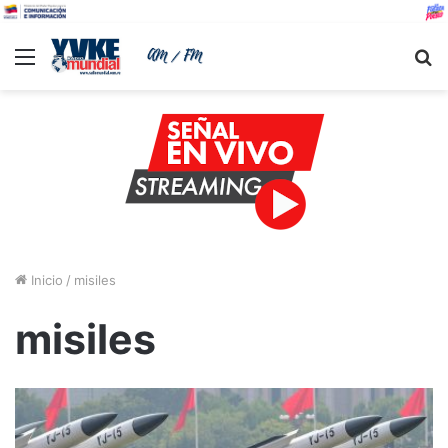
Menu
B
Inicio
/
misiles
misiles