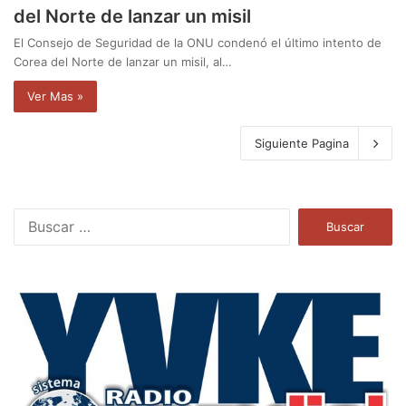
del Norte de lanzar un misil
El Consejo de Seguridad de la ONU condenó el último intento de
Corea del Norte de lanzar un misil, al…
Ver Mas »
Siguiente Pagina
B
u
s
c
a
r
: