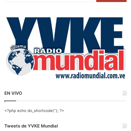
s
c
a
r
:
EN VIVO
<?php echo do_shortcode(‘‘); ?>
Tweets de YVKE Mundial