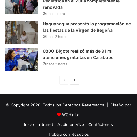
Pediátrica en el Zulia completamente
renovada
hace 1 hora
Naguanagua presentó la programación de
las fiestas de la Virgen de Begoña
hace 2 horas
0800-Bigote realizó más de 91 mil
atenciones gratuitas en Carabobo
hace 2 horas
P
S
á
i
g
g
© Copyright 2026, Todos los Derechos Reservados | Diseño por
i
u
n
i
WGdigital
a
e
Inicio
Intranet
Audio en Vivo
Contáctenos
A
n
Trabaja con Nosotros