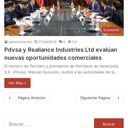
Economía
administración
27/06/2018
0
121
Pdvsa y Realiance Industries Ltd evalúan
nuevas oportunidades comerciales
El ministro de Petróleo y presidente de Petróleos de Venezuela,
S.A. (Pdvsa), Manuel Quevedo, recibió a las autoridades de la…
Ver Mas »
Página Anterior
Siguiente Pagina
B
u