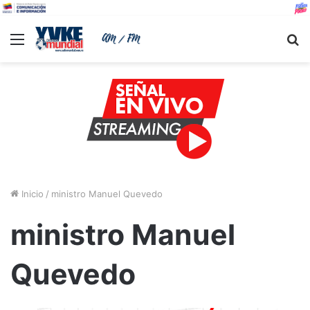
Menu
B
Inicio
/
ministro Manuel Quevedo
ministro Manuel
Quevedo