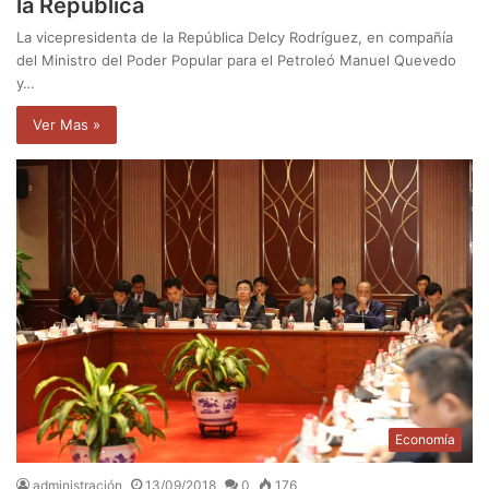
la República
La vicepresidenta de la República Delcy Rodríguez, en compañía
del Ministro del Poder Popular para el Petroleó Manuel Quevedo
y…
Ver Mas »
Economía
administración
13/09/2018
0
176