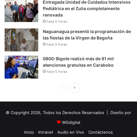
Entregada Unidad de Cuidados Intensivos
Pediátrica en el Zulia completamente
renovada
hace 5 horas
Naguanagua presentó la programación de
las fiestas de la Virgen de Begoña
hace 5 horas
0800-Bigote realizó más de 91 mil
atenciones gratuitas en Carabobo
hace 5 horas
P
S
á
i
g
g
© Copyright 2026, Todos los Derechos Reservados | Diseño por
i
u
n
i
WGdigital
a
e
Inicio
Intranet
Audio en Vivo
Contáctenos