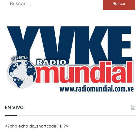
B
u
s
c
a
r
:
EN VIVO
<?php echo do_shortcode(‘‘); ?>