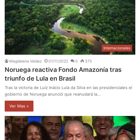
Internacionales
Magdalena Valdez
01/11/2022
0
375
Noruega reactiva Fondo Amazonía tras
triunfo de Lula en Brasil
Tras la victoria de Luiz Inácio Lula da Silva en las presidenciales el
gobierno de Noruega anunció que reanudará la…
Ver Mas »