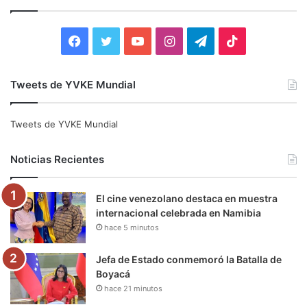
a
r
:
F
T
Y
I
T
T
a
w
o
n
e
i
Tweets de YVKE Mundial
c
i
u
s
l
k
e
t
T
t
e
T
Tweets de YVKE Mundial
b
t
u
a
g
o
Noticias Recientes
o
e
b
g
r
k
El cine venezolano destaca en muestra
o
r
e
r
a
internacional celebrada en Namibia
hace 5 minutos
k
a
m
m
Jefa de Estado conmemoró la Batalla de
Boyacá
hace 21 minutos