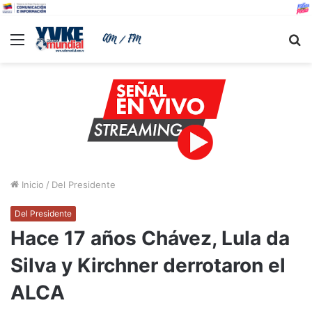
Menu
B
Inicio
/
Del Presidente
Del Presidente
Hace 17 años Chávez, Lula da
Silva y Kirchner derrotaron el
ALCA