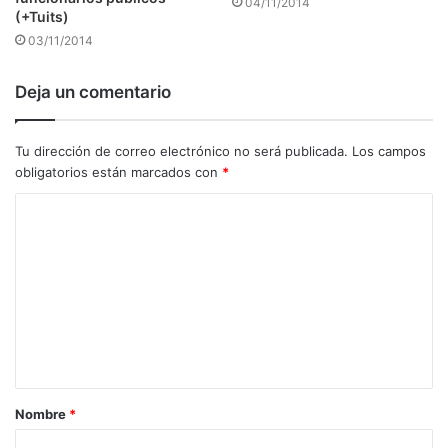
04/11/2014
(+Tuits)
03/11/2014
Deja un comentario
Tu dirección de correo electrónico no será publicada.
Los campos
obligatorios están marcados con
*
C
o
m
e
n
t
a
Nombre
*
r
i