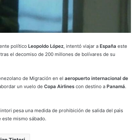
gente político
Leopoldo López
, intentó viajar a
España
este
s tras el decomiso de 200 millones de bolívares de su
 venezolano de Migración en el
aeropuerto internacional de
 abordar un vuelo de
Copa Airlines
con destino a
Panamá
.
intori pesa una medida de prohibición de salida del paìs
e este mismo sábado.
lian Tintori