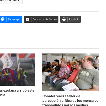
Messenger
Compartir via Correo
Imprimir
enezolana arribó este
ania
Conatel realiza taller de
percepción crítica de los mensajes
transmitidos por los medios