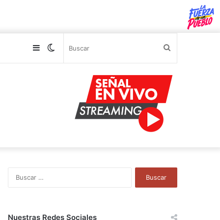
Sidebar
Switch
Buscar
skin
B
u
s
c
a
Nuestras Redes Sociales