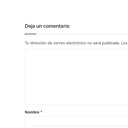
Deja un comentario
Tu dirección de correo electrónico no será publicada.
Los
C
o
m
e
n
t
a
Nombre
*
r
i