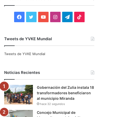
r
:
F
T
Y
I
T
T
a
w
o
n
e
i
c
i
u
s
l
k
Tweets de YVKE Mundial
e
t
T
t
e
T
Tweets de YVKE Mundial
b
t
u
a
g
o
o
e
b
g
r
k
Noticias Recientes
o
r
e
r
a
Gobernación del Zulia instala 18
k
a
m
transformadores beneficiaron
al municipio Miranda
m
hace 32 segundos
Concejo Municipal de