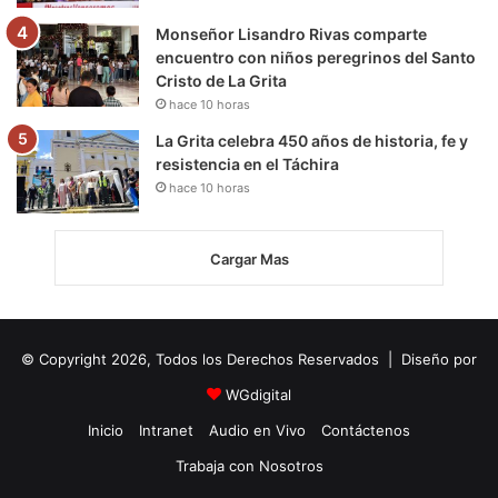
Monseñor Lisandro Rivas comparte
encuentro con niños peregrinos del Santo
Cristo de La Grita
hace 10 horas
La Grita celebra 450 años de historia, fe y
resistencia en el Táchira
hace 10 horas
Cargar Mas
© Copyright 2026, Todos los Derechos Reservados | Diseño por
WGdigital
Inicio
Intranet
Audio en Vivo
Contáctenos
Trabaja con Nosotros