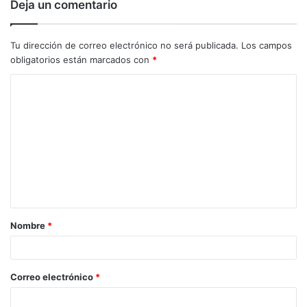
Deja un comentario
Tu dirección de correo electrónico no será publicada.
Los campos
obligatorios están marcados con
*
C
o
m
e
n
t
a
Nombre
*
r
i
o
Correo electrónico
*
*