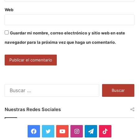
Web
Guardar mi nombre, correo electrónico y sitio web en este
navegador para la próxima vez que haga un comentario.
B
u
s
c
Nuestras Redes Sociales
a
r
:
F
T
Y
I
T
T