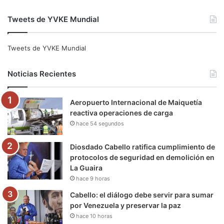
a
w
o
n
e
i
Tweets de YVKE Mundial
c
i
u
s
l
k
e
t
T
t
e
T
Tweets de YVKE Mundial
b
t
u
a
g
o
Noticias Recientes
o
e
b
g
r
k
Aeropuerto Internacional de Maiquetía
o
r
e
r
a
reactiva operaciones de carga
hace 54 segundos
k
a
m
m
Diosdado Cabello ratifica cumplimiento de
protocolos de seguridad en demolición en
La Guaira
hace 9 horas
Cabello: el diálogo debe servir para sumar
por Venezuela y preservar la paz
hace 10 horas