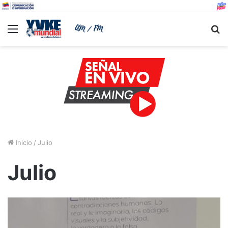
Menu
B
Inicio
/
Julio
Julio