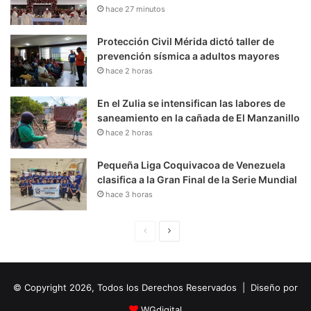
hace 27 minutos
Protección Civil Mérida dictó taller de
prevención sísmica a adultos mayores
hace 2 horas
En el Zulia se intensifican las labores de
saneamiento en la cañada de El Manzanillo
hace 2 horas
Pequeña Liga Coquivacoa de Venezuela
clasifica a la Gran Final de la Serie Mundial
hace 3 horas
P
S
á
i
g
g
© Copyright 2026, Todos los Derechos Reservados | Diseño por
i
u
n
i
WGdigital