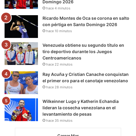
Domingo 2026
k
a
m
hace 4 minutos
m
Ricardo Montes de Oca se corona en salto
con pértiga en Santo Domingo 2026
hace 10 minutos
Venezuela obtiene su segundo título en
tiro deportivo durante los Juegos
Centroamericanos
hace 22 minutos
Ray Acuña y Cristian Canache conquistan
el primer oro para el canotaje venezolano
hace 28 minutos
Wilkeinner Lugo y Katherin Echandia
lideran la cosecha venezolana en el
levantamiento de pesas
hace 35 minutos
Cargar Mas