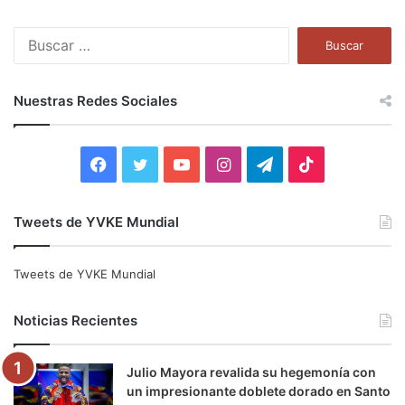
B
u
s
c
Nuestras Redes Sociales
a
r
:
F
T
Y
I
T
T
a
w
o
n
e
i
Tweets de YVKE Mundial
c
i
u
s
l
k
e
t
T
t
e
T
Tweets de YVKE Mundial
b
t
u
a
g
o
Noticias Recientes
o
e
b
g
r
k
Julio Mayora revalida su hegemonía con
o
r
e
r
a
un impresionante doblete dorado en Santo