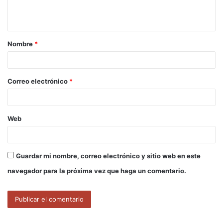
n
t
a
Nombre
*
r
i
o
Correo electrónico
*
*
Web
Guardar mi nombre, correo electrónico y sitio web en este
navegador para la próxima vez que haga un comentario.