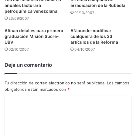
anuales facturará
erradicación de la Rubéola
petroquímica venezolana
01/10/2007
23/09/2007
Afinan detalles para primera
AN puede modificar
graduación Misión Sucre-
cualquiera de los 33
UBV
artículos de la Reforma
02/10/2007
04/10/2007
Deja un comentario
Tu dirección de correo electrónico no será publicada.
Los campos
obligatorios están marcados con
*
C
o
m
e