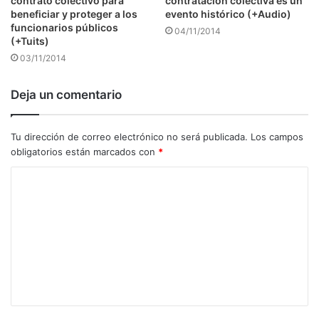
contrato colectivo para
contratación colectiva es un
beneficiar y proteger a los
evento histórico (+Audio)
funcionarios públicos
04/11/2014
(+Tuits)
03/11/2014
Deja un comentario
Tu dirección de correo electrónico no será publicada.
Los campos
obligatorios están marcados con
*
C
o
m
e
n
t
a