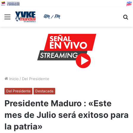
Menu
B
Inicio
/
Del Presidente
Del Presidente
Destacada
Presidente Maduro : «Este
mes de Julio será exitoso para
la patria»