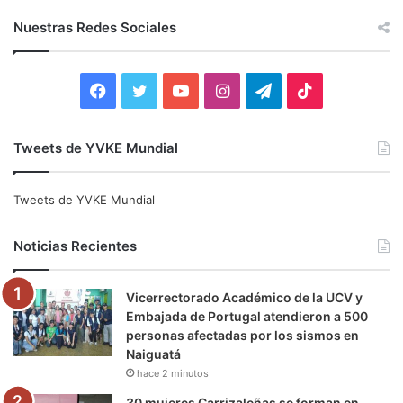
s
c
Nuestras Redes Sociales
a
r
:
F
T
Y
I
T
T
a
w
o
n
e
i
Tweets de YVKE Mundial
c
i
u
s
l
k
e
t
T
t
e
T
Tweets de YVKE Mundial
b
t
u
a
g
o
Noticias Recientes
o
e
b
g
r
k
Vicerrectorado Académico de la UCV y
o
r
e
r
a
Embajada de Portugal atendieron a 500
personas afectadas por los sismos en
k
a
m
Naiguatá
hace 2 minutos
m
30 mujeres Carrizaleñas se forman en