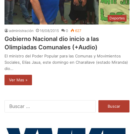
Deportes
administración
16/08/2015
0
627
Gobierno Nacional dio inicio a las
Olimpiadas Comunales (+Audio)
El ministro del Poder Popular para las Comunas y Movimientos
Sociales, Elías Jaua, este domingo en Charallave (estado Miranda)
dio…
Ver Mas »
B
u
s
c
a