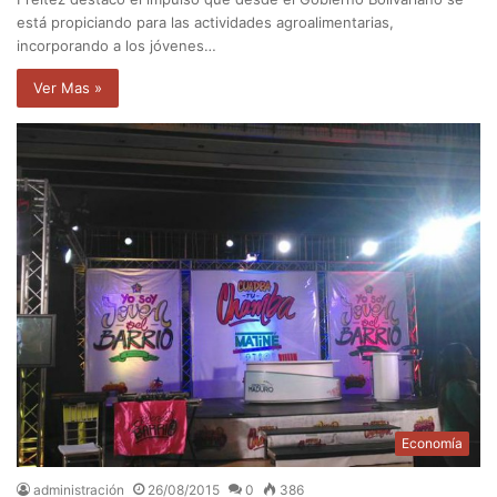
está propiciando para las actividades agroalimentarias,
incorporando a los jóvenes…
Ver Mas »
Economía
administración
26/08/2015
0
386