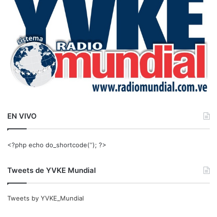
r
:
EN VIVO
<?php echo do_shortcode(‘‘); ?>
Tweets de YVKE Mundial
Tweets by YVKE_Mundial