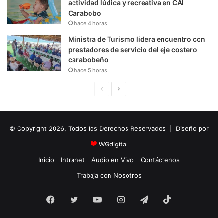
actividad lúdica y recreativa en CAI
Carabobo
hace 4 horas
Ministra de Turismo lidera encuentro con
prestadores de servicio del eje costero
carabobeño
hace 5 horas
P
S
á
i
g
g
© Copyright 2026, Todos los Derechos Reservados | Diseño por
i
u
n
i
WGdigital
a
e
Inicio
Intranet
Audio en Vivo
Contáctenos
A
n
Trabaja con Nosotros
n
t
Facebook
Twitter
YouTube
t
e
Instagram
Telegram
TikTok
e
P