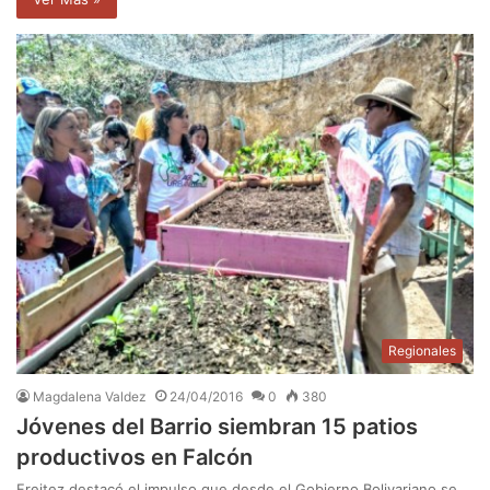
Regionales
Magdalena Valdez
24/04/2016
0
380
Jóvenes del Barrio siembran 15 patios
productivos en Falcón
Freitez destacó el impulso que desde el Gobierno Bolivariano se