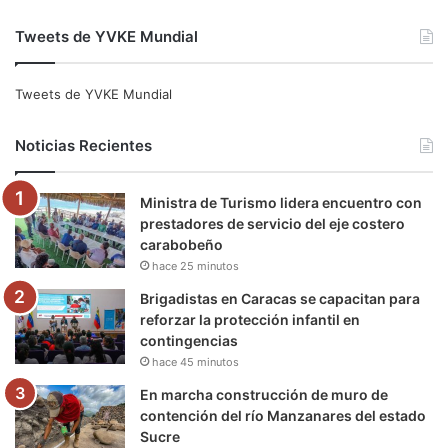
a
w
o
n
e
i
Tweets de YVKE Mundial
c
i
u
s
l
k
e
t
T
t
e
T
Tweets de YVKE Mundial
b
t
u
a
g
o
Noticias Recientes
o
e
b
g
r
k
Ministra de Turismo lidera encuentro con
o
r
e
r
a
prestadores de servicio del eje costero
carabobeño
k
a
m
hace 25 minutos
m
Brigadistas en Caracas se capacitan para
reforzar la protección infantil en
contingencias
hace 45 minutos
En marcha construcción de muro de
contención del río Manzanares del estado
Sucre