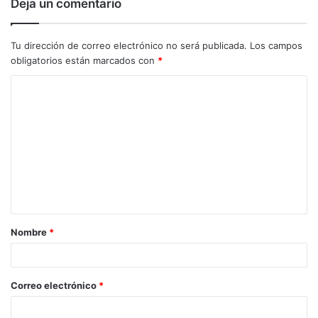
Deja un comentario
Tu dirección de correo electrónico no será publicada.
Los campos
obligatorios están marcados con
*
C
o
m
e
n
t
a
Nombre
*
r
i
o
Correo electrónico
*
*