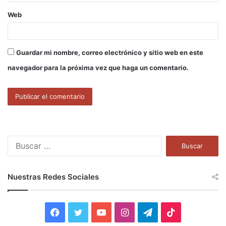
Web
Guardar mi nombre, correo electrónico y sitio web en este
navegador para la próxima vez que haga un comentario.
B
u
s
c
Nuestras Redes Sociales
a
r
:
F
T
Y
I
T
T