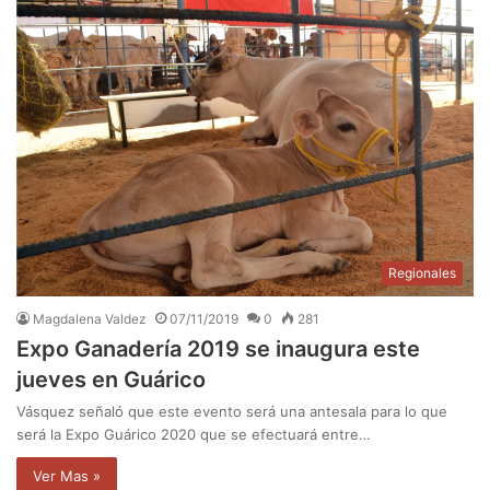
Regionales
Magdalena Valdez
07/11/2019
0
281
Expo Ganadería 2019 se inaugura este
jueves en Guárico
Vásquez señaló que este evento será una antesala para lo que
será la Expo Guárico 2020 que se efectuará entre…
Ver Mas »