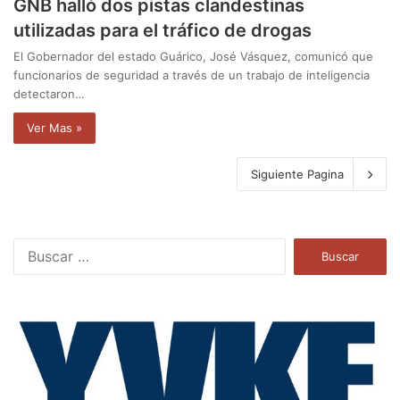
GNB halló dos pistas clandestinas
utilizadas para el tráfico de drogas
El Gobernador del estado Guárico, José Vásquez, comunicó que
funcionarios de seguridad a través de un trabajo de inteligencia
detectaron…
Ver Mas »
Siguiente Pagina
B
u
s
c
a
r
: