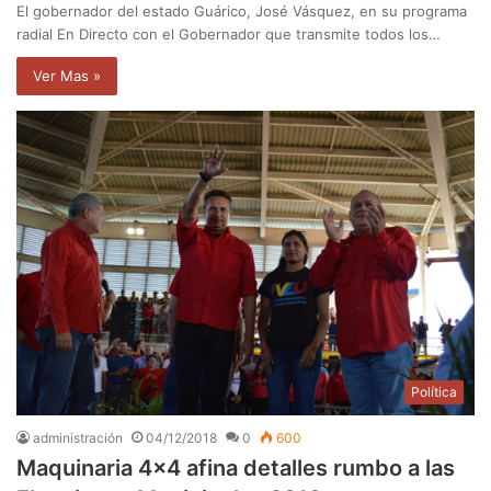
El gobernador del estado Guárico, José Vásquez, en su programa
radial En Directo con el Gobernador que transmite todos los…
Ver Mas »
Política
administración
04/12/2018
0
600
Maquinaria 4×4 afina detalles rumbo a las