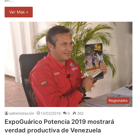
en…
Ver Mas »
Regionales
administración
13/02/2019
0
262
ExpoGuárico Potencia 2019 mostrará
verdad productiva de Venezuela