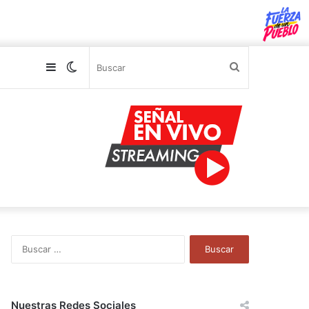
Sidebar
Switch
Buscar
skin
B
u
s
c
a
Nuestras Redes Sociales