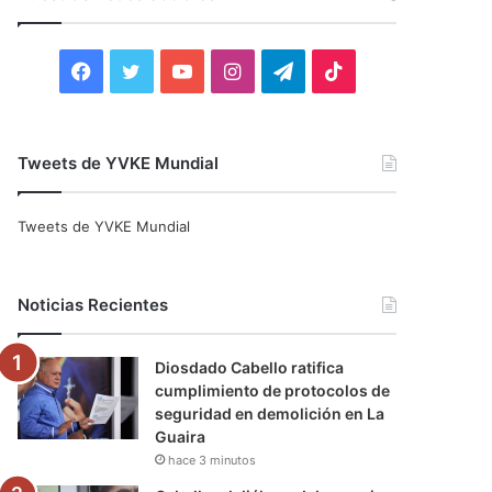
r
:
F
T
Y
I
T
T
a
w
o
n
e
i
c
i
u
s
l
k
Tweets de YVKE Mundial
e
t
T
t
e
T
Tweets de YVKE Mundial
b
t
u
a
g
o
o
e
b
g
r
k
Noticias Recientes
o
r
e
r
a
Diosdado Cabello ratifica
k
a
m
cumplimiento de protocolos de
seguridad en demolición en La
m
Guaira
hace 3 minutos