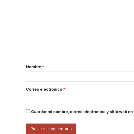
C
o
m
e
n
t
a
Nombre
*
r
i
o
Correo electrónico
*
*
Guardar mi nombre, correo electrónico y sitio web en