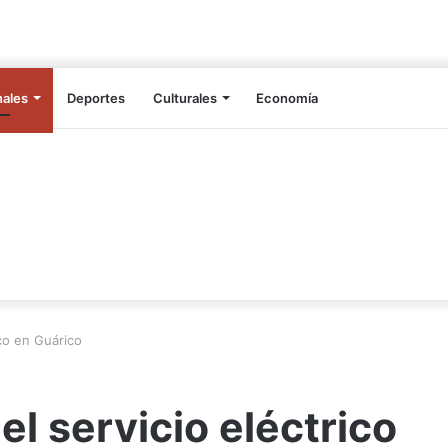
nales
Deportes
Culturales
Economía
ico en Guárico
l servicio eléctrico