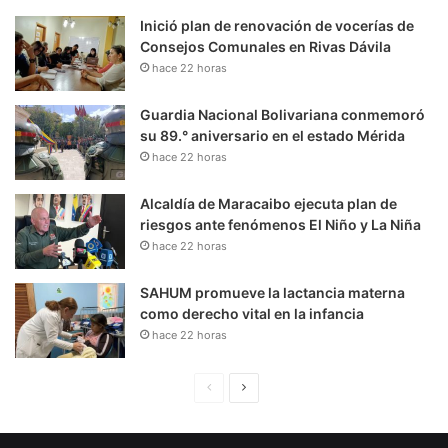
Inició plan de renovación de vocerías de
Consejos Comunales en Rivas Dávila
hace 22 horas
Guardia Nacional Bolivariana conmemoró
su 89.° aniversario en el estado Mérida
hace 22 horas
Alcaldía de Maracaibo ejecuta plan de
riesgos ante fenómenos El Niño y La Niña
hace 22 horas
SAHUM promueve la lactancia materna
como derecho vital en la infancia
hace 22 horas
P
S
á
i
g
g