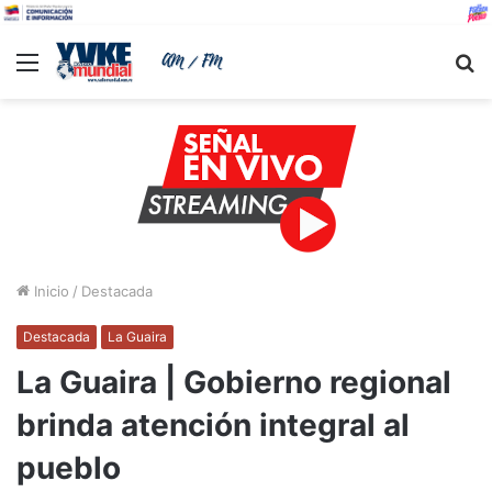
Menu
B
Inicio
/
Destacada
Destacada
La Guaira
La Guaira | Gobierno regional
brinda atención integral al
pueblo