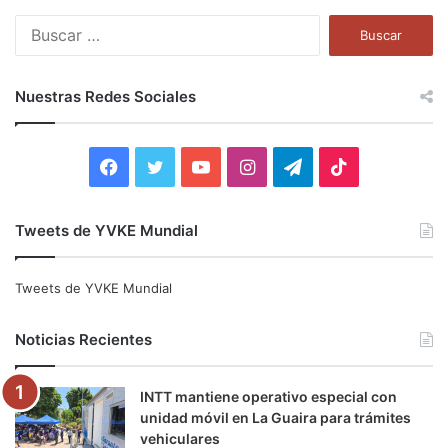
B
u
s
c
Nuestras Redes Sociales
a
r
:
F
T
Y
I
T
T
a
w
o
n
e
i
Tweets de YVKE Mundial
c
i
u
s
l
k
e
t
T
t
e
T
Tweets de YVKE Mundial
b
t
u
a
g
o
Noticias Recientes
o
e
b
g
r
k
INTT mantiene operativo especial con
o
r
e
r
a
unidad móvil en La Guaira para trámites
vehiculares
k
a
m