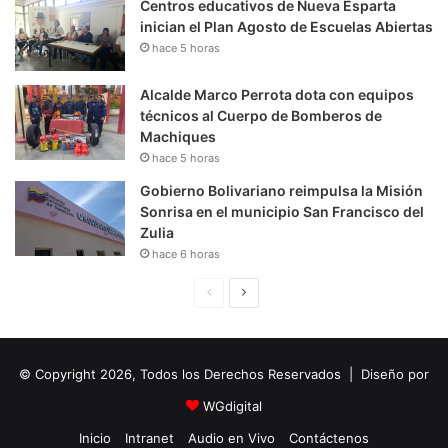
Centros educativos de Nueva Esparta
inician el Plan Agosto de Escuelas Abiertas
hace 5 horas
Alcalde Marco Perrota dota con equipos
técnicos al Cuerpo de Bomberos de
Machiques
hace 5 horas
Gobierno Bolivariano reimpulsa la Misión
Sonrisa en el municipio San Francisco del
Zulia
hace 6 horas
P
S
á
i
g
g
© Copyright 2026, Todos los Derechos Reservados | Diseño por
i
u
n
i
WGdigital
a
e
Inicio
Intranet
Audio en Vivo
Contáctenos