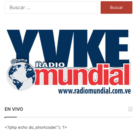
B
u
s
c
a
r
:
EN VIVO
<?php echo do_shortcode(‘‘); ?>