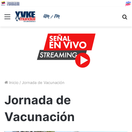
Menu
B
Inicio
/
Jornada de Vacunación
Jornada de
Vacunación