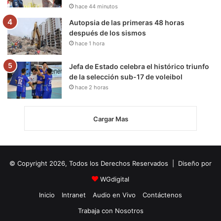
hace 44 minutos
Autopsia de las primeras 48 horas
después de los sismos
hace 1 hora
Jefa de Estado celebra el histórico triunfo
de la selección sub-17 de voleibol
hace 2 horas
Cargar Mas
© Copyright 2026, Todos los Derechos Reservados | Diseño por
WGdigital
Inicio
Intranet
Audio en Vivo
Contáctenos
Trabaja con Nosotros