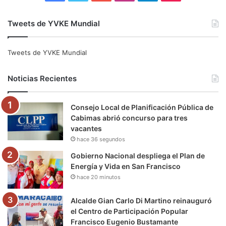
a
w
o
n
e
i
Tweets de YVKE Mundial
c
i
u
s
l
k
e
t
T
t
e
T
Tweets de YVKE Mundial
b
t
u
a
g
o
Noticias Recientes
o
e
b
g
r
k
Consejo Local de Planificación Pública de
o
r
e
r
a
Cabimas abrió concurso para tres
vacantes
k
a
m
hace 36 segundos
m
Gobierno Nacional despliega el Plan de
Energía y Vida en San Francisco
hace 20 minutos
Alcalde Gian Carlo Di Martino reinauguró
el Centro de Participación Popular
Francisco Eugenio Bustamante