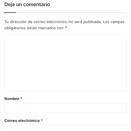
Deja un comentario
Tu dirección de correo electrónico no será publicada.
Los campos
obligatorios están marcados con
*
C
o
m
e
n
t
a
Nombre
*
r
i
o
Correo electrónico
*
*