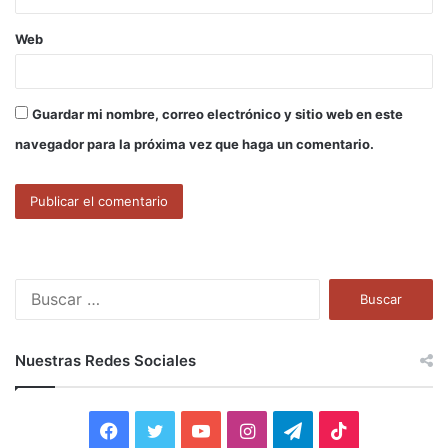
Web
Guardar mi nombre, correo electrónico y sitio web en este
navegador para la próxima vez que haga un comentario.
B
u
s
c
Nuestras Redes Sociales
a
r
:
F
T
Y
I
T
T