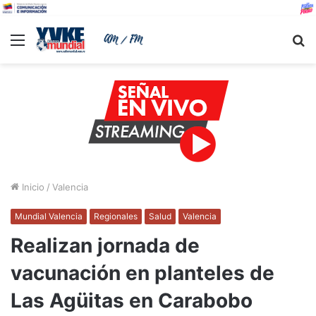
Menu
B
Inicio
/
Valencia
Mundial Valencia
Regionales
Salud
Valencia
Realizan jornada de
vacunación en planteles de
Las Agüitas en Carabobo