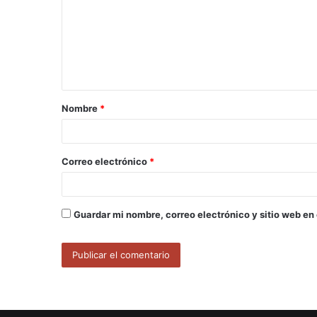
m
e
n
t
a
Nombre
*
r
i
o
Correo electrónico
*
*
Guardar mi nombre, correo electrónico y sitio web en