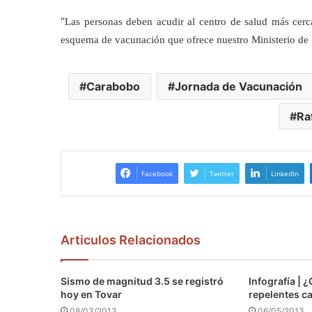
“
Las personas deben acudir al centro de salud más cerc
esquema de vacunación que ofrece nuestro Ministerio de S
Carabobo
Jornada de Vacunación
Ra
Facebook
Twitter
LinkedIn
Articulos Relacionados
Sismo de magnitud 3.5 se registró
Infografía |
hoy en Tovar
repelentes c
08/03/2013
06/05/2013