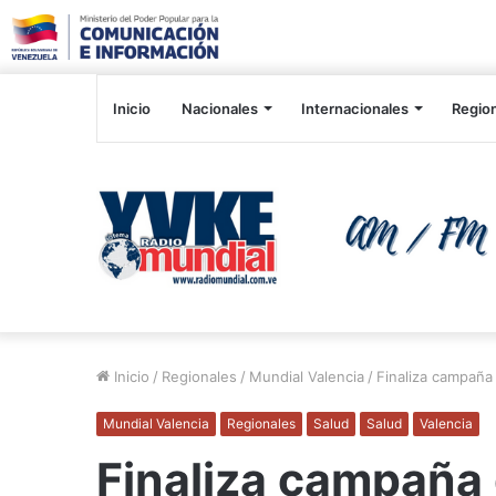
Inicio
Nacionales
Internacionales
Regio
Inicio
/
Regionales
/
Mundial Valencia
/
Finaliza campaña
Mundial Valencia
Regionales
Salud
Salud
Valencia
Finaliza campaña