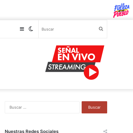
Sidebar
Switch
Buscar
skin
B
u
s
c
a
Nuestras Redes Sociales