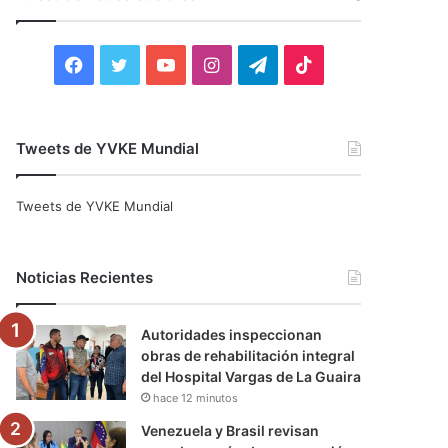
r
:
F
T
Y
I
T
T
a
w
o
n
e
i
c
i
u
s
l
k
Tweets de YVKE Mundial
e
t
T
t
e
T
Tweets de YVKE Mundial
b
t
u
a
g
o
o
e
b
g
r
k
Noticias Recientes
o
r
e
r
a
Autoridades inspeccionan
k
a
m
obras de rehabilitación integral
del Hospital Vargas de La Guaira
m
hace 12 minutos
Venezuela y Brasil revisan