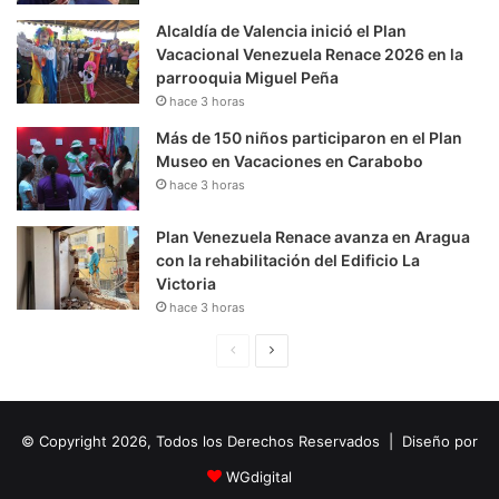
Alcaldía de Valencia inició el Plan
Vacacional Venezuela Renace 2026 en la
parrooquia Miguel Peña
hace 3 horas
Más de 150 niños participaron en el Plan
Museo en Vacaciones en Carabobo
hace 3 horas
Plan Venezuela Renace avanza en Aragua
con la rehabilitación del Edificio La
Victoria
hace 3 horas
P
S
á
i
g
g
© Copyright 2026, Todos los Derechos Reservados | Diseño por
i
u
n
i
WGdigital