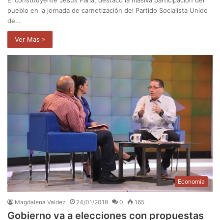
El constituyente Jesús Faría, destacó la masiva participación del
pueblo en la jornada de carnetización del Partido Socialista Unido
de…
Ver Mas »
Economía
Magdalena Valdez
24/01/2018
0
165
Gobierno va a elecciones con propuestas