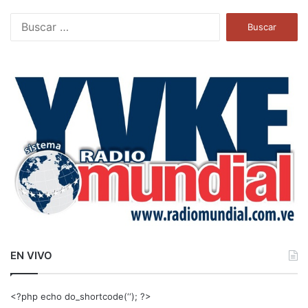
B
u
s
c
a
r
:
EN VIVO
<?php echo do_shortcode(‘‘); ?>