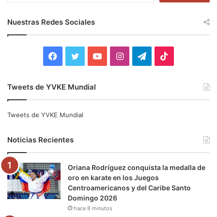
s
c
Nuestras Redes Sociales
a
r
:
F
T
Y
I
T
T
a
w
o
n
e
i
Tweets de YVKE Mundial
c
i
u
s
l
k
e
t
T
t
e
T
Tweets de YVKE Mundial
b
t
u
a
g
o
Noticias Recientes
o
e
b
g
r
k
Oriana Rodríguez conquista la medalla de
o
r
e
r
a
oro en karate en los Juegos
Centroamericanos y del Caribe Santo
k
a
m
Domingo 2026
hace 8 minutos
m