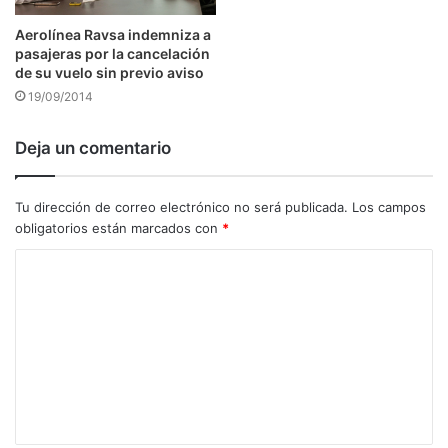
Aerolínea Ravsa indemniza a
pasajeras por la cancelación
de su vuelo sin previo aviso
19/09/2014
Deja un comentario
Tu dirección de correo electrónico no será publicada.
Los campos
obligatorios están marcados con
*
C
o
m
e
n
t
a