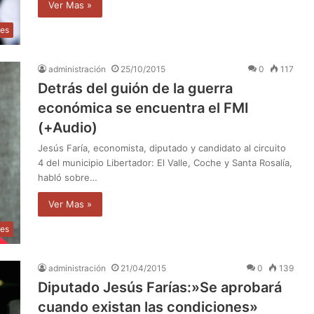
Ver Mas »
les
administración
25/10/2015
0
117
Detrás del guión de la guerra
económica se encuentra el FMI
(+Audio)
Jesús Faría, economista, diputado y candidato al circuito
4 del municipio Libertador: El Valle, Coche y Santa Rosalía,
habló sobre…
Ver Mas »
les
administración
21/04/2015
0
139
Diputado Jesús Farías:»Se aprobará
cuando existan las condiciones»