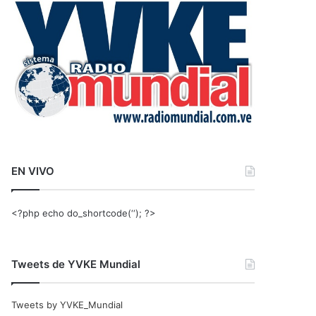
r
:
EN VIVO
<?php echo do_shortcode(‘‘); ?>
Tweets de YVKE Mundial
Tweets by YVKE_Mundial