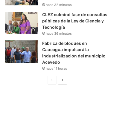
hace 32 minutos
CLEZ culminó fase de consultas
públicas de la Ley de Ciencia y
Tecnología
hace 36 minutos
Fábrica de bloques en
Caucagua impulsará la
industrialización del municipio
Acevedo
hace 11 horas
P
S
á
i
g
g
i
u
n
i
a
e
A
n