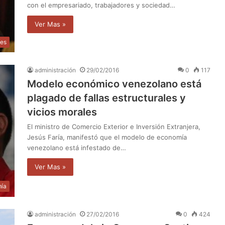
con el empresariado, trabajadores y sociedad…
Ver Mas »
les
administración
29/02/2016
0
117
Modelo económico venezolano está
plagado de fallas estructurales y
vicios morales
El ministro de Comercio Exterior e Inversión Extranjera,
Jesús Faría, manifestó que el modelo de economía
venezolano está infestado de…
Ver Mas »
ía
administración
27/02/2016
0
424