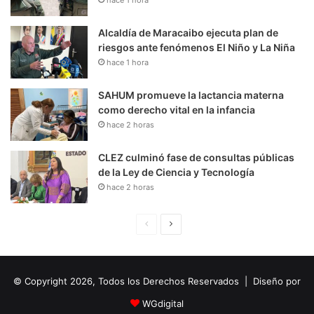
Alcaldía de Maracaibo ejecuta plan de
riesgos ante fenómenos El Niño y La Niña
hace 1 hora
SAHUM promueve la lactancia materna
como derecho vital en la infancia
hace 2 horas
CLEZ culminó fase de consultas públicas
de la Ley de Ciencia y Tecnología
hace 2 horas
P
S
á
i
g
g
© Copyright 2026, Todos los Derechos Reservados | Diseño por
i
u
n
i
WGdigital