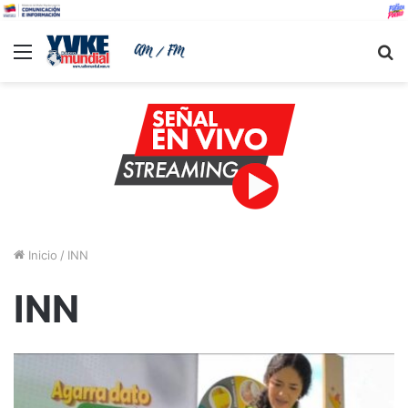
Menu
B
Inicio
/
INN
INN