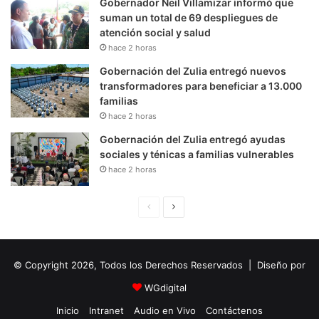
Gobernador Neil Villamizar informó que
suman un total de 69 despliegues de
atención social y salud
hace 2 horas
Gobernación del Zulia entregó nuevos
transformadores para beneficiar a 13.000
familias
hace 2 horas
Gobernación del Zulia entregó ayudas
sociales y ténicas a familias vulnerables
hace 2 horas
P
S
á
i
g
g
© Copyright 2026, Todos los Derechos Reservados | Diseño por
i
u
n
i
WGdigital
a
e
Inicio
Intranet
Audio en Vivo
Contáctenos