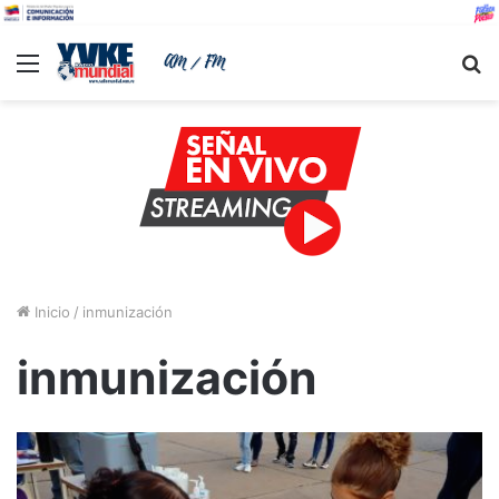
Menu
B
Inicio
/
inmunización
inmunización