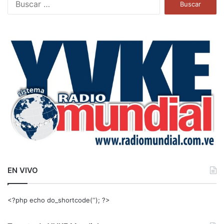
u
s
c
a
r
:
EN VIVO
<?php echo do_shortcode(‘‘); ?>