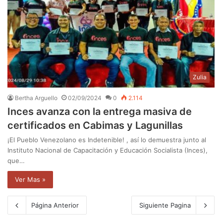
Zulia
Bertha Arguello
02/09/2024
0
2.114
Inces avanza con la entrega masiva de
certificados en Cabimas y Lagunillas
¡El Pueblo Venezolano es Indetenible! , así lo demuestra junto al
Instituto Nacional de Capacitación y Educación Socialista (Inces),
que…
Ver Mas »
Página Anterior
Siguiente Pagina