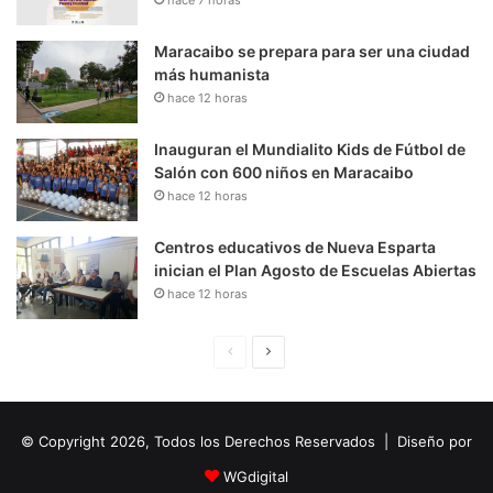
Maracaibo se prepara para ser una ciudad
más humanista
hace 12 horas
Inauguran el Mundialito Kids de Fútbol de
Salón con 600 niños en Maracaibo
hace 12 horas
Centros educativos de Nueva Esparta
inician el Plan Agosto de Escuelas Abiertas
hace 12 horas
P
S
á
i
g
g
© Copyright 2026, Todos los Derechos Reservados | Diseño por
i
u
n
i
WGdigital