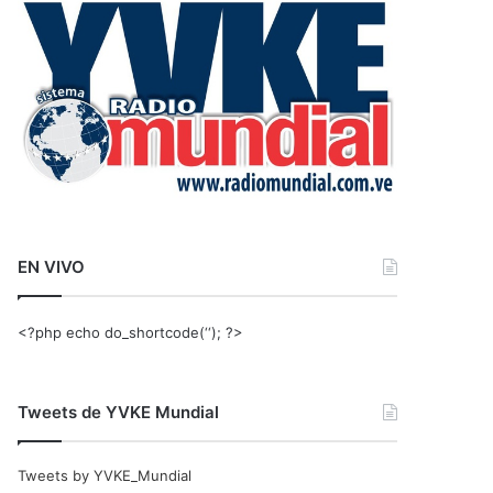
r
:
EN VIVO
<?php echo do_shortcode(‘‘); ?>
Tweets de YVKE Mundial
Tweets by YVKE_Mundial