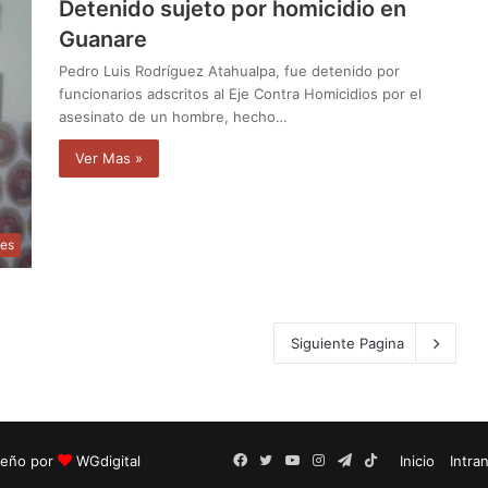
Detenido sujeto por homicidio en
Guanare
Pedro Luis Rodríguez Atahualpa, fue detenido por
funcionarios adscritos al Eje Contra Homicidios por el
asesinato de un hombre, hecho…
Ver Mas »
les
Siguiente Pagina
seño por
WGdigital
Facebook
Twitter
YouTube
Instagram
Telegram
TikTok
Inicio
Intra