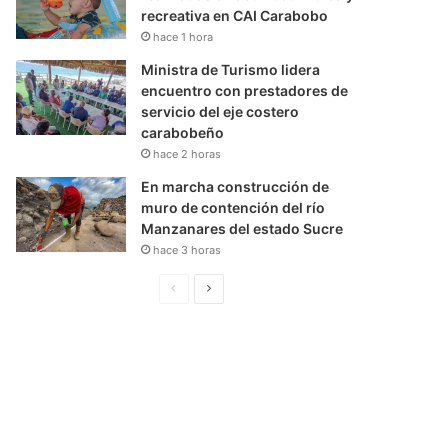
recreativa en CAI Carabobo
hace 1 hora
Ministra de Turismo lidera
encuentro con prestadores de
servicio del eje costero
carabobeño
hace 2 horas
En marcha construcción de
muro de contención del río
Manzanares del estado Sucre
hace 3 horas
P
S
á
i
g
g
i
u
n
i
a
e