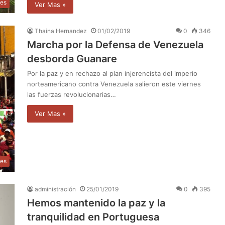
les
Ver Mas »
Thaina Hernandez
01/02/2019
0
346
Marcha por la Defensa de Venezuela
desborda Guanare
Por la paz y en rechazo al plan injerencista del imperio
norteamericano contra Venezuela salieron este viernes
las fuerzas revolucionarias…
Ver Mas »
les
administración
25/01/2019
0
395
Hemos mantenido la paz y la
tranquilidad en Portuguesa