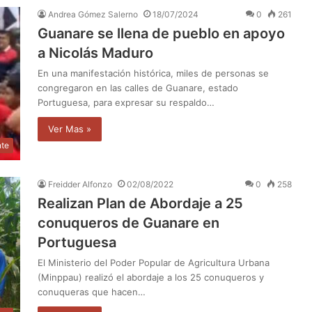
Andrea Gómez Salerno
18/07/2024
0
261
Guanare se llena de pueblo en apoyo
a Nicolás Maduro
En una manifestación histórica, miles de personas se
congregaron en las calles de Guanare, estado
Portuguesa, para expresar su respaldo…
Ver Mas »
nte
Freidder Alfonzo
02/08/2022
0
258
Realizan Plan de Abordaje a 25
conuqueros de Guanare en
Portuguesa
El Ministerio del Poder Popular de Agricultura Urbana
(Minppau) realizó el abordaje a los 25 conuqueros y
conuqueras que hacen…