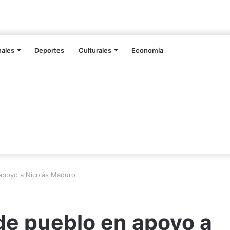
nales
Deportes
Culturales
Economía
 apoyo a Nicolás Maduro
de pueblo en apoyo a