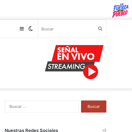
Sidebar
Switch
Buscar
skin
B
u
s
c
a
Nuestras Redes Sociales