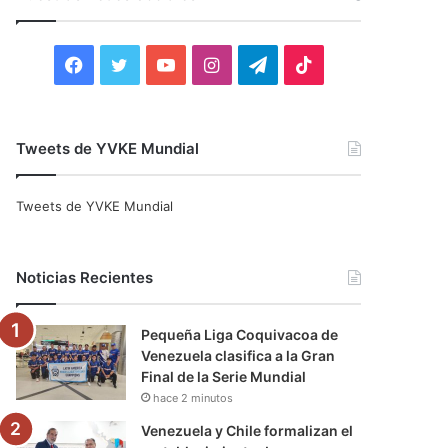
r
:
F
T
Y
I
T
T
a
w
o
n
e
i
c
i
u
s
l
k
Tweets de YVKE Mundial
e
t
T
t
e
T
Tweets de YVKE Mundial
b
t
u
a
g
o
o
e
b
g
r
k
Noticias Recientes
o
r
e
r
a
Pequeña Liga Coquivacoa de
k
a
m
Venezuela clasifica a la Gran
Final de la Serie Mundial
m
hace 2 minutos
Venezuela y Chile formalizan el