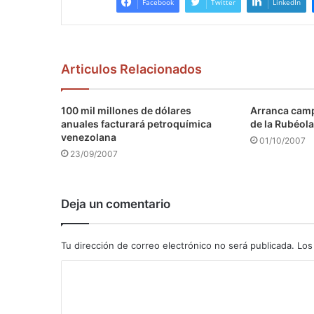
Facebook
Twitter
LinkedIn
Articulos Relacionados
100 mil millones de dólares
Arranca camp
anuales facturará petroquímica
de la Rubéola
venezolana
01/10/2007
23/09/2007
Deja un comentario
Tu dirección de correo electrónico no será publicada.
Los
C
o
m