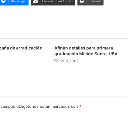
Messenger
Compartir via Correo
Imprimir
aña de erradicación
Afinan detalles para primera
graduación Misión Sucre-UBV
02/10/2007
 campos obligatorios están marcados con
*