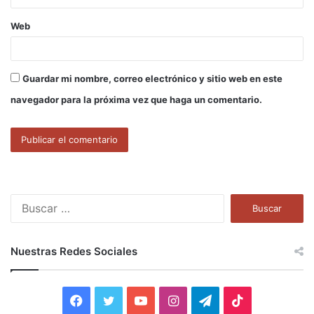
Web
Guardar mi nombre, correo electrónico y sitio web en este
navegador para la próxima vez que haga un comentario.
B
u
s
c
Nuestras Redes Sociales
a
r
:
F
T
Y
I
T
T