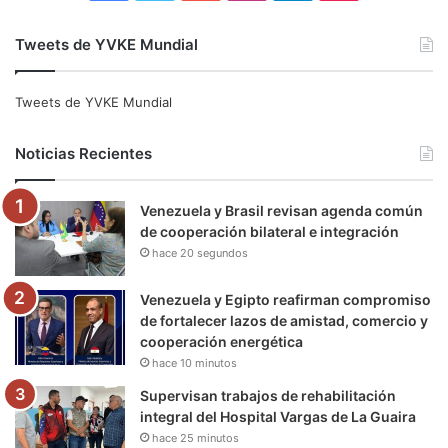
a
w
o
n
e
i
Tweets de YVKE Mundial
c
i
u
s
l
k
e
t
T
t
e
T
Tweets de YVKE Mundial
b
t
u
a
g
o
Noticias Recientes
o
e
b
g
r
k
Venezuela y Brasil revisan agenda común
o
r
e
r
a
de cooperación bilateral e integración
hace 20 segundos
k
a
m
m
Venezuela y Egipto reafirman compromiso
de fortalecer lazos de amistad, comercio y
cooperación energética
hace 10 minutos
Supervisan trabajos de rehabilitación
integral del Hospital Vargas de La Guaira
hace 25 minutos