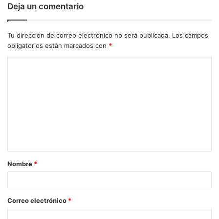
Deja un comentario
Tu dirección de correo electrónico no será publicada.
Los campos
obligatorios están marcados con
*
C
o
m
e
n
t
a
Nombre
*
r
i
o
Correo electrónico
*
*