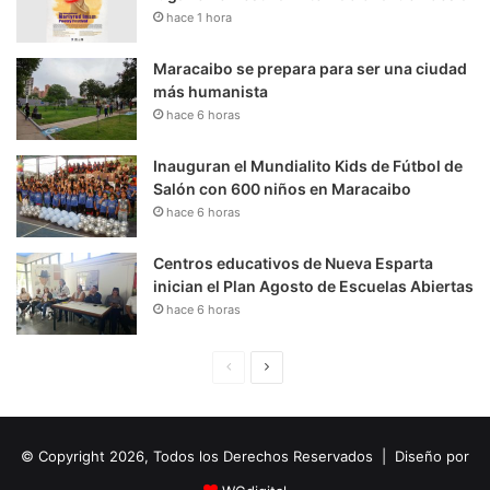
hace 1 hora
Maracaibo se prepara para ser una ciudad
más humanista
hace 6 horas
Inauguran el Mundialito Kids de Fútbol de
Salón con 600 niños en Maracaibo
hace 6 horas
Centros educativos de Nueva Esparta
inician el Plan Agosto de Escuelas Abiertas
hace 6 horas
P
S
á
i
g
g
© Copyright 2026, Todos los Derechos Reservados | Diseño por
i
u
n
i