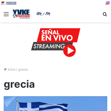
Menu
B
Inicio
/
grecia
grecia