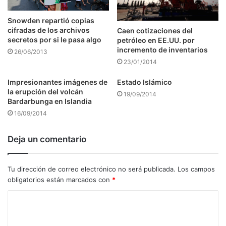
Snowden repartió copias
cifradas de los archivos
Caen cotizaciones del
secretos por si le pasa algo
petróleo en EE.UU. por
incremento de inventarios
26/06/2013
23/01/2014
Impresionantes imágenes de
Estado Islámico
la erupción del volcán
19/09/2014
Bardarbunga en Islandia
16/09/2014
Deja un comentario
Tu dirección de correo electrónico no será publicada.
Los campos
obligatorios están marcados con
*
C
o