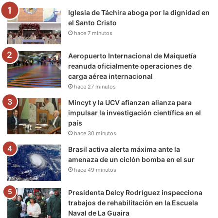
Iglesia de Táchira aboga por la dignidad en
o
r
e
r
a
el Santo Cristo
hace 7 minutos
k
a
m
m
Aeropuerto Internacional de Maiquetía
reanuda oficialmente operaciones de
carga aérea internacional
hace 27 minutos
Mincyt y la UCV afianzan alianza para
impulsar la investigación científica en el
país
hace 30 minutos
Brasil activa alerta máxima ante la
amenaza de un ciclón bomba en el sur
hace 49 minutos
Presidenta Delcy Rodríguez inspecciona
trabajos de rehabilitación en la Escuela
Naval de La Guaira