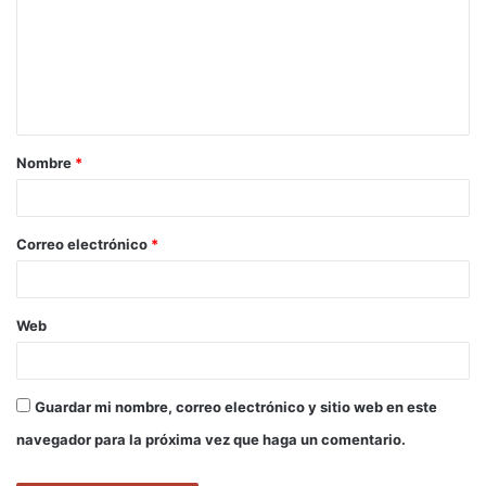
m
e
n
t
a
Nombre
*
r
i
o
Correo electrónico
*
*
Web
Guardar mi nombre, correo electrónico y sitio web en este
navegador para la próxima vez que haga un comentario.