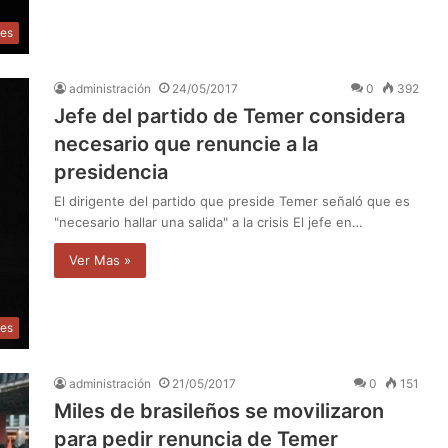
les
administración
24/05/2017
0
392
Jefe del partido de Temer considera
necesario que renuncie a la
presidencia
El dirigente del partido que preside Temer señaló que es
"necesario hallar una salida" a la crisis El jefe en…
Ver Mas »
les
administración
21/05/2017
0
151
Miles de brasileños se movilizaron
para pedir renuncia de Temer