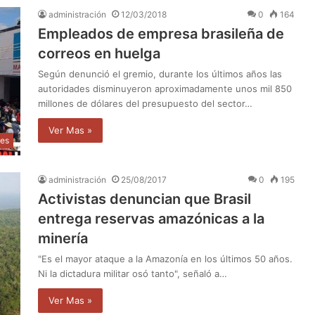
administración
12/03/2018
0
164
Empleados de empresa brasileña de
correos en huelga
Según denunció el gremio, durante los últimos años las
autoridades disminuyeron aproximadamente unos mil 850
millones de dólares del presupuesto del sector…
Ver Mas »
les
administración
25/08/2017
0
195
Activistas denuncian que Brasil
entrega reservas amazónicas a la
minería
"Es el mayor ataque a la Amazonía en los últimos 50 años.
Ni la dictadura militar osó tanto", señaló a…
Ver Mas »