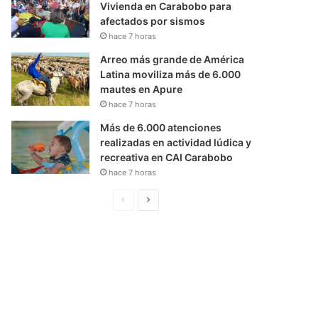
Vivienda en Carabobo para
afectados por sismos
hace 7 horas
Arreo más grande de América
Latina moviliza más de 6.000
mautes en Apure
hace 7 horas
Más de 6.000 atenciones
realizadas en actividad lúdica y
recreativa en CAI Carabobo
hace 7 horas
P
S
á
i
g
g
i
u
n
i
a
e