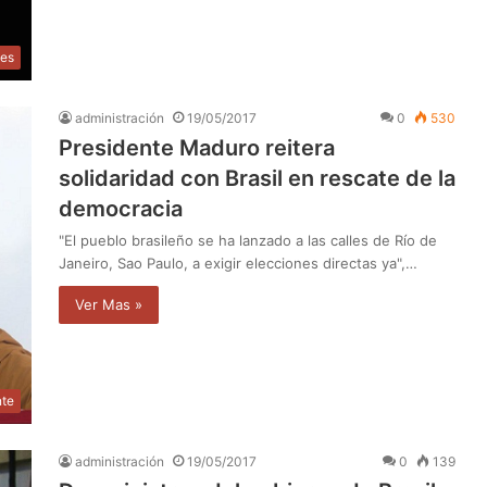
les
administración
19/05/2017
0
530
Presidente Maduro reitera
solidaridad con Brasil en rescate de la
democracia
"El pueblo brasileño se ha lanzado a las calles de Río de
Janeiro, Sao Paulo, a exigir elecciones directas ya",…
Ver Mas »
nte
administración
19/05/2017
0
139