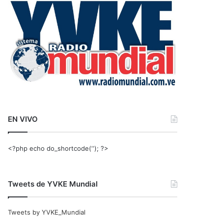
r
:
EN VIVO
<?php echo do_shortcode(‘‘); ?>
Tweets de YVKE Mundial
Tweets by YVKE_Mundial