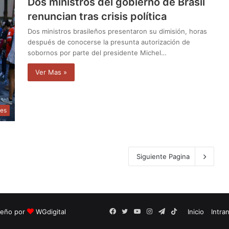
Dos ministros del gobierno de Brasil
renuncian tras crisis política
Dos ministros brasileños presentaron su dimisión, horas
después de conocerse la presunta autorización de
sobornos por parte del presidente Michel…
Ver Mas »
les
Siguiente Pagina
seño por
WGdigital
Facebook
Twitter
YouTube
Instagram
Telegram
TikTok
Inicio
Intra