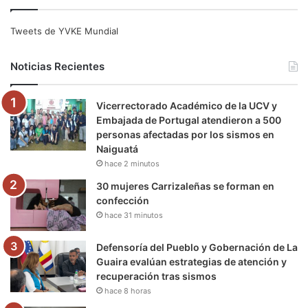
c
i
u
s
l
k
e
t
T
t
e
T
Tweets de YVKE Mundial
b
t
u
a
g
o
Noticias Recientes
o
e
b
g
r
k
Vicerrectorado Académico de la UCV y
o
r
e
r
a
Embajada de Portugal atendieron a 500
personas afectadas por los sismos en
k
a
m
Naiguatá
hace 2 minutos
m
30 mujeres Carrizaleñas se forman en
confección
hace 31 minutos
Defensoría del Pueblo y Gobernación de La
Guaira evalúan estrategias de atención y
recuperación tras sismos
hace 8 horas