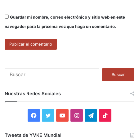
Guardar mi nombre, correo electrónico y sitio web en este
navegador para la próxima vez que haga un comentario.
B
u
s
c
Nuestras Redes Sociales
a
r
:
F
T
Y
I
T
T
a
w
o
n
e
i
Tweets de YVKE Mundial