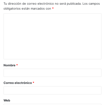
Tu dirección de correo electrónico no será publicada.
Los campos
obligatorios están marcados con
*
C
o
m
e
n
t
a
Nombre
*
r
i
o
Correo electrónico
*
*
Web