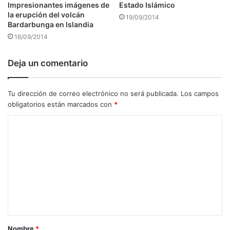
Impresionantes imágenes de
Estado Islámico
la erupción del volcán
19/09/2014
Bardarbunga en Islandia
16/09/2014
Deja un comentario
Tu dirección de correo electrónico no será publicada.
Los campos
obligatorios están marcados con
*
C
o
m
e
n
t
a
Nombre
*