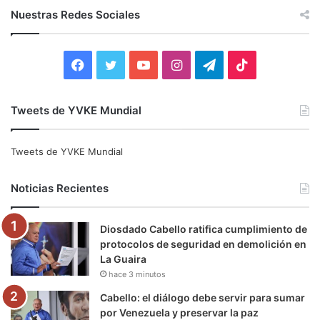
c
Nuestras Redes Sociales
a
r
:
F
T
Y
I
T
T
a
w
o
n
e
i
Tweets de YVKE Mundial
c
i
u
s
l
k
e
t
T
t
e
T
Tweets de YVKE Mundial
b
t
u
a
g
o
Noticias Recientes
o
e
b
g
r
k
Diosdado Cabello ratifica cumplimiento de
o
r
e
r
a
protocolos de seguridad en demolición en
La Guaira
k
a
m
hace 3 minutos
m
Cabello: el diálogo debe servir para sumar
por Venezuela y preservar la paz