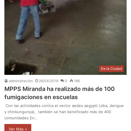
De la Ciudad
administración
26/04/2018
0
186
MPPS Miranda ha realizado más de 100
fumigaciones en escuelas
Con las actividades contra el vector aedes aegypti (zika, dengue
y chinkungunya), también se han beneficiado más de 400
comunidades En…
Ver Mas »