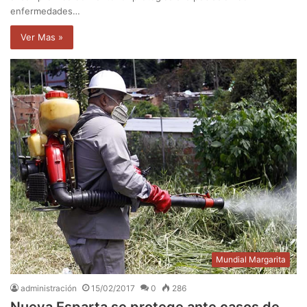
enfermedades…
Ver Mas »
Mundial Margarita
administración
15/02/2017
0
286
Nueva Esparta se protege ante casos de