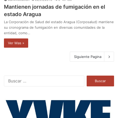
Mantienen jornadas de fumigación en el
estado Aragua
La Corporación de Salud del estado Aragua (Corposalud) mantiene
su cronograma de fumigación en diversas comunidades de la
entidad, como…
Ver Mas »
Siguiente Pagina
B
u
s
c
a
r
: