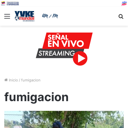
Menu
B
Inicio
/
fumigacion
fumigacion