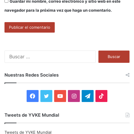
Guardar mi nombre, correo electrónico y sitio web en este
navegador para la próxima vez que haga un comentario.
B
u
s
c
Nuestras Redes Sociales
a
r
:
F
T
Y
I
T
T
a
w
o
n
e
i
Tweets de YVKE Mundial
c
i
u
s
l
k
e
t
T
t
e
T
Tweets de YVKE Mundial