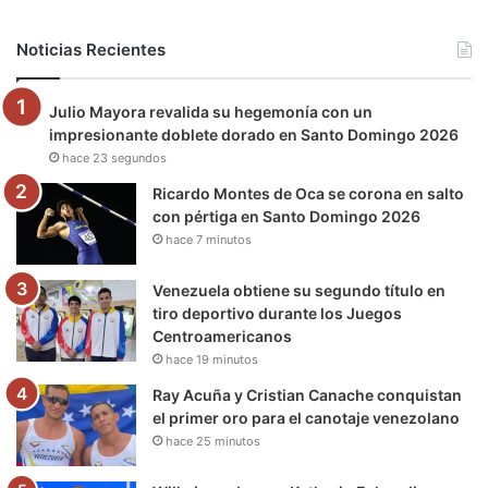
b
t
u
a
g
o
Noticias Recientes
o
e
b
g
r
k
Julio Mayora revalida su hegemonía con un
o
r
e
r
a
impresionante doblete dorado en Santo Domingo 2026
hace 23 segundos
k
a
m
Ricardo Montes de Oca se corona en salto
m
con pértiga en Santo Domingo 2026
hace 7 minutos
Venezuela obtiene su segundo título en
tiro deportivo durante los Juegos
Centroamericanos
hace 19 minutos
Ray Acuña y Cristian Canache conquistan
el primer oro para el canotaje venezolano
hace 25 minutos