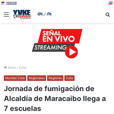
Menu
B
Inicio
/
Zulia
Mundial Zulia
Regionales
Regiones
Zulia
Jornada de fumigación de
Alcaldía de Maracaibo llega a
7 escuelas