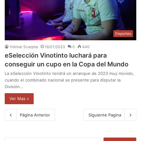
Deportes
Yolimar Scarpita
16/01/2023
0
440
eSelección Vinotinto luchará para
conseguir un cupo en la Copa del Mundo
La eSelección Vinotinto tendrá un arranque de 2023 muy movido,
cuando el combinado nacional se presente para disputar la
División…
Ver Mas »
Página Anterior
Siguiente Pagina
B