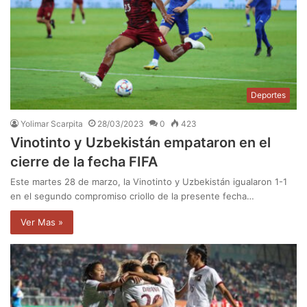
Deportes
Yolimar Scarpita
28/03/2023
0
423
Vinotinto y Uzbekistán empataron en el
cierre de la fecha FIFA
Este martes 28 de marzo, la Vinotinto y Uzbekistán igualaron 1-1
en el segundo compromiso criollo de la presente fecha…
Ver Mas »