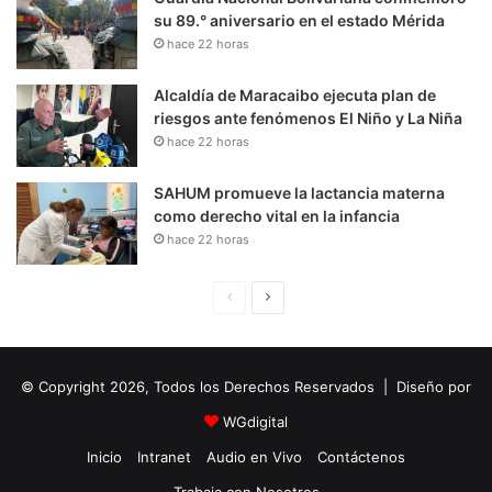
su 89.° aniversario en el estado Mérida
hace 22 horas
Alcaldía de Maracaibo ejecuta plan de
riesgos ante fenómenos El Niño y La Niña
hace 22 horas
SAHUM promueve la lactancia materna
como derecho vital en la infancia
hace 22 horas
P
S
á
i
g
g
© Copyright 2026, Todos los Derechos Reservados | Diseño por
i
u
n
i
WGdigital
a
e
Inicio
Intranet
Audio en Vivo
Contáctenos
A
n
Trabaja con Nosotros