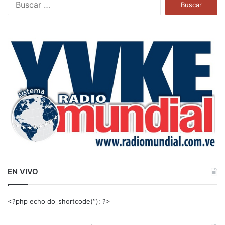
u
s
c
a
r
:
EN VIVO
<?php echo do_shortcode(‘‘); ?>