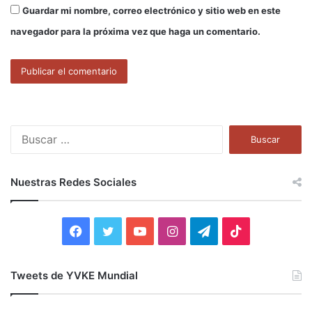
Guardar mi nombre, correo electrónico y sitio web en este
navegador para la próxima vez que haga un comentario.
B
u
s
c
Nuestras Redes Sociales
a
r
:
F
T
Y
I
T
T
a
w
o
n
e
i
Tweets de YVKE Mundial
c
i
u
s
l
k