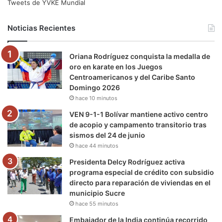
e
t
T
t
e
T
Tweets de YVKE Mundial
b
t
u
a
g
o
Noticias Recientes
o
e
b
g
r
k
Oriana Rodríguez conquista la medalla de
o
r
e
r
a
oro en karate en los Juegos
Centroamericanos y del Caribe Santo
k
a
m
Domingo 2026
hace 10 minutos
m
VEN 9-1-1 Bolívar mantiene activo centro
de acopio y campamento transitorio tras
sismos del 24 de junio
hace 44 minutos
Presidenta Delcy Rodríguez activa
programa especial de crédito con subsidio
directo para reparación de viviendas en el
municipio Sucre
hace 55 minutos
Embajador de la India continúa recorrido