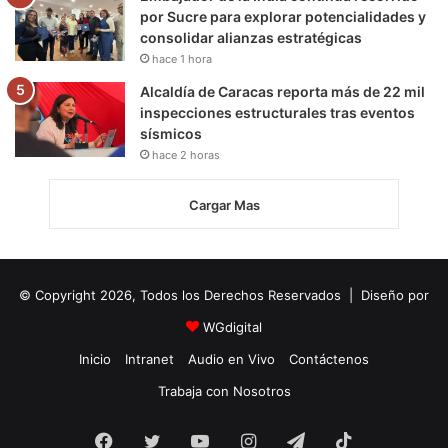
por Sucre para explorar potencialidades y
consolidar alianzas estratégicas
hace 1 hora
Alcaldía de Caracas reporta más de 22 mil
inspecciones estructurales tras eventos
sísmicos
hace 2 horas
Cargar Mas
© Copyright 2026, Todos los Derechos Reservados | Diseño por
WGdigital
Inicio
Intranet
Audio en Vivo
Contáctenos
Trabaja con Nosotros
Facebook
Twitter
YouTube
Instagram
Telegram
TikTok