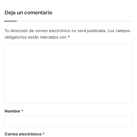
Deja un comentario
Tu dirección de correo electrónico no será publicada.
Los campos
obligatorios están marcados con
*
C
o
m
e
n
t
a
Nombre
*
r
i
o
Correo electrónico
*