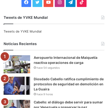
F
T
Y
I
T
T
a
w
o
n
e
i
Tweets de YVKE Mundial
c
i
u
s
l
k
e
t
T
t
e
T
Tweets de YVKE Mundial
b
t
u
a
g
o
Noticias Recientes
o
e
b
g
r
k
Aeropuerto Internacional de Maiquetía
o
r
e
r
a
reactiva operaciones de carga
hace 54 segundos
k
a
m
m
Diosdado Cabello ratifica cumplimiento de
protocolos de seguridad en demolición en
La Guaira
hace 9 horas
Cabello: el diálogo debe servir para sumar
por Venezuela y preservar la paz