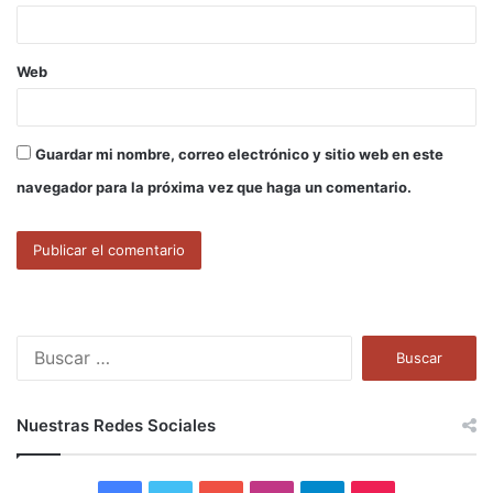
*
Web
Guardar mi nombre, correo electrónico y sitio web en este
navegador para la próxima vez que haga un comentario.
B
u
s
c
Nuestras Redes Sociales
a
r
: