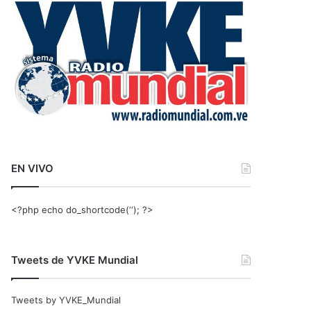
r
:
EN VIVO
<?php echo do_shortcode(‘‘); ?>
Tweets de YVKE Mundial
Tweets by YVKE_Mundial