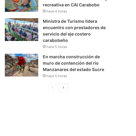
recreativa en CAI Carabobo
hace 4 horas
Ministra de Turismo lidera
encuentro con prestadores de
servicio del eje costero
carabobeño
hace 5 horas
En marcha construcción de
muro de contención del río
Manzanares del estado Sucre
hace 5 horas
P
S
á
i
g
g
i
u
n
i
a
e