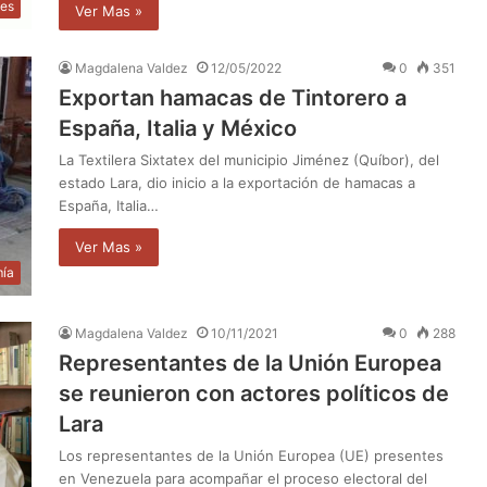
les
Ver Mas »
Magdalena Valdez
12/05/2022
0
351
Exportan hamacas de Tintorero a
España, Italia y México
La Textilera Sixtatex del municipio Jiménez (Quíbor), del
estado Lara, dio inicio a la exportación de hamacas a
España, Italia…
Ver Mas »
ía
Magdalena Valdez
10/11/2021
0
288
Representantes de la Unión Europea
se reunieron con actores políticos de
Lara
Los representantes de la Unión Europea (UE) presentes
en Venezuela para acompañar el proceso electoral del