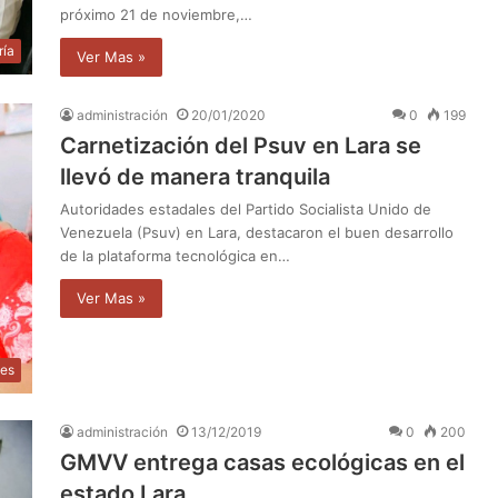
próximo 21 de noviembre,…
ría
Ver Mas »
administración
20/01/2020
0
199
Carnetización del Psuv en Lara se
llevó de manera tranquila
Autoridades estadales del Partido Socialista Unido de
Venezuela (Psuv) en Lara, destacaron el buen desarrollo
de la plataforma tecnológica en…
Ver Mas »
les
administración
13/12/2019
0
200
GMVV entrega casas ecológicas en el
estado Lara