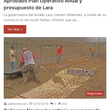
Aprobado Plan Operativo Anual y
presupuesto de Lara
La gobernadora del estado Lara, Carmen Meléndez, a través de su
cuenta en la red social Twitter, informó, que se…
Ver Mas »
Regionales
administración
10/10/2018
0
200