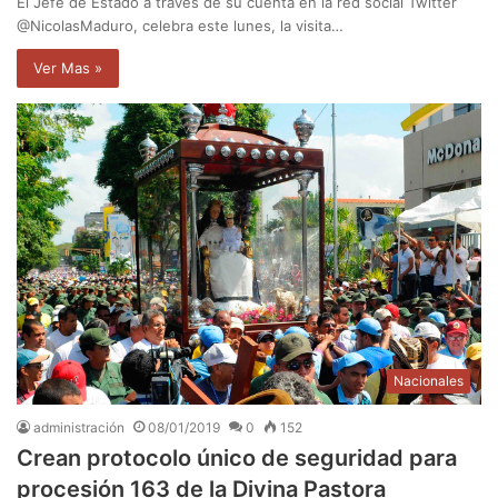
El Jefe de Estado a través de su cuenta en la red social Twitter
@NicolasMaduro, celebra este lunes, la visita…
Ver Mas »
Nacionales
administración
08/01/2019
0
152
Crean protocolo único de seguridad para
procesión 163 de la Divina Pastora