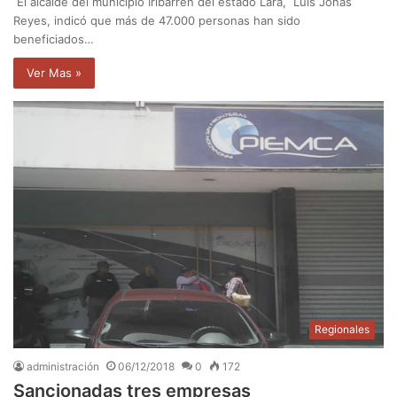
El alcalde del municipio Iribarren del estado Lara, Luis Jonás
Reyes, indicó que más de 47.000 personas han sido
beneficiados…
Ver Mas »
Regionales
administración
06/12/2018
0
172
Sancionadas tres empresas