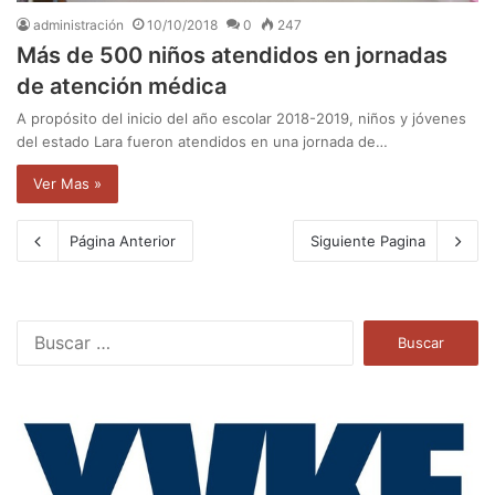
administración
10/10/2018
0
247
Más de 500 niños atendidos en jornadas
de atención médica
A propósito del inicio del año escolar 2018-2019, niños y jóvenes
del estado Lara fueron atendidos en una jornada de…
Ver Mas »
Página Anterior
Siguiente Pagina
B
u
s
c
a
r
: